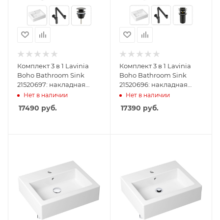
Комплект 3 в 1 Lavinia
Комплект 3 в 1 Lavinia
Boho Bathroom Sink
Boho Bathroom Sink
21520697: накладная
21520696: накладная
раковина 50.5 см,
раковина 50.5 см,
Нет в наличии
Нет в наличии
металлический сифон,
металлический сифон,
17490
руб.
17390
руб.
донный клапан
донный клапан