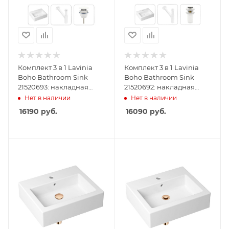
Комплект 3 в 1 Lavinia
Комплект 3 в 1 Lavinia
Boho Bathroom Sink
Boho Bathroom Sink
21520693: накладная
21520692: накладная
раковина 50.5 см,
раковина 50.5 см,
Нет в наличии
Нет в наличии
металлический сифон,
металлический сифон,
16190
руб.
16090
руб.
донный клапан
донный клапан