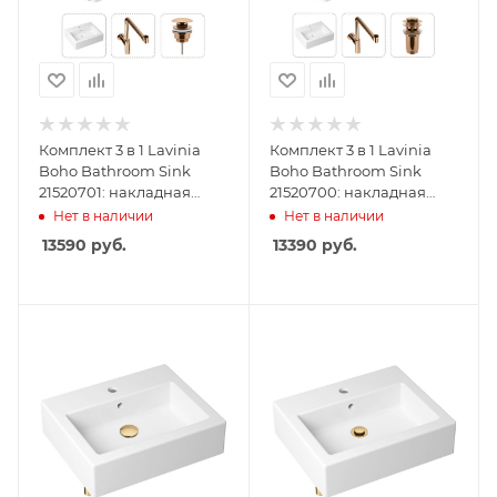
Комплект 3 в 1 Lavinia
Комплект 3 в 1 Lavinia
Boho Bathroom Sink
Boho Bathroom Sink
21520701: накладная
21520700: накладная
раковина 50.5 см,
раковина 50.5 см,
Нет в наличии
Нет в наличии
металлический сифон,
металлический сифон,
13590
руб.
13390
руб.
донный клапан
донный клапан