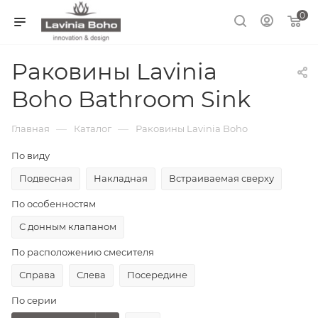
0
Раковины Lavinia
Boho Bathroom Sink
—
—
Главная
Каталог
Раковины Lavinia Boho
По виду
Подвесная
Накладная
Встраиваемая сверху
По особенностям
С донным клапаном
По расположению смесителя
Справа
Слева
Посередине
По серии