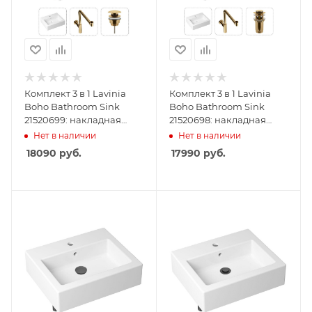
Комплект 3 в 1 Lavinia
Комплект 3 в 1 Lavinia
Boho Bathroom Sink
Boho Bathroom Sink
21520699: накладная
21520698: накладная
раковина 50.5 см,
раковина 50.5 см,
Нет в наличии
Нет в наличии
металлический сифон,
металлический сифон,
18090
руб.
17990
руб.
донный клапан
донный клапан