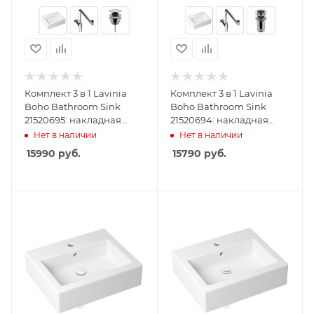
Комплект 3 в 1 Lavinia
Комплект 3 в 1 Lavinia
Boho Bathroom Sink
Boho Bathroom Sink
21520695: накладная
21520694: накладная
раковина 50.5 см,
раковина 50.5 см,
Нет в наличии
Нет в наличии
металлический сифон,
металлический сифон,
15990
руб.
15790
руб.
донный клапан
донный клапан