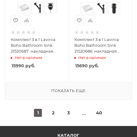
Комплект 3 в 1 Lavinia
Комплект 3 в 1 Lavinia
Boho Bathroom Sink
Boho Bathroom Sink
21520687: накладная
21520686: накладная
раковина 50.5 см,
раковина 50.5 см,
Нет в наличии
Нет в наличии
металлический сифон,
металлический сифон,
15990
руб.
15690
руб.
донный клапан
донный клапан
ПОКАЗАТЬ ЕЩЕ
1
2
3
40
КАТАЛОГ