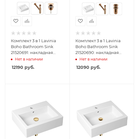
Комплект 3 в 1 Lavinia
Комплект 3 в 1 Lavinia
Boho Bathroom Sink
Boho Bathroom Sink
21520691: накладная
21520690: накладная
раковина 50.5 см,
раковина 50.5 см,
Нет в наличии
Нет в наличии
металлический сифон,
металлический сифон,
12190
руб.
12090
руб.
донный клапан
донный клапан