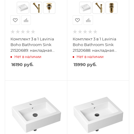
Комплект 3 в 1 Lavinia
Комплект 3 в 1 Lavinia
Boho Bathroom Sink
Boho Bathroom Sink
21520689: накладная
21520688: накладная
раковина 50.5 см,
раковина 50.5 см,
Нет в наличии
Нет в наличии
металлический сифон,
металлический сифон,
16190
руб.
15990
руб.
донный клапан
донный клапан