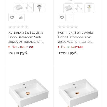
Комплект 3 в 1 Lavinia
Комплект 3 в 1 Lavinia
Boho Bathroom Sink
Boho Bathroom Sink
21520703: накладная
21520702: накладная
раковина 50.5 см,
раковина 50.5 см,
Нет в наличии
Нет в наличии
металлический сифон,
металлический сифон,
17890
руб.
17790
руб.
донный клапан
донный клапан