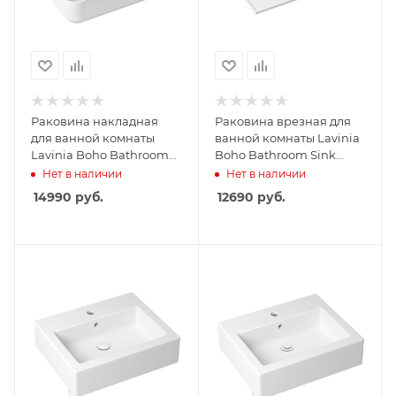
Раковина накладная
Раковина врезная для
для ванной комнаты
ванной комнаты Lavinia
Lavinia Boho Bathroom
Boho Bathroom Sink
Sink Slim 33311008 60 см
33312010 60 см
Нет в наличии
Нет в наличии
14990
руб.
12690
руб.