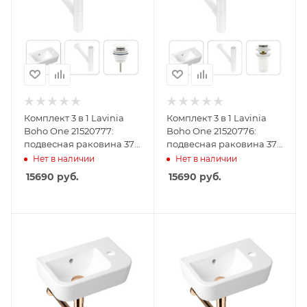
Комплект 3 в 1 Lavinia
Комплект 3 в 1 Lavinia
Boho One 21520777:
Boho One 21520776:
подвесная раковина 37
подвесная раковина 37
см, металлический
см, металлический
Нет в наличии
Нет в наличии
сифон, донный клапан
сифон, донный клапан
15690
руб.
15690
руб.