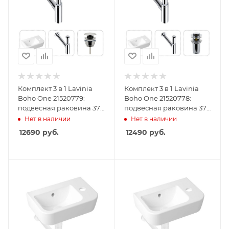
Комплект 3 в 1 Lavinia
Комплект 3 в 1 Lavinia
Boho One 21520779:
Boho One 21520778:
подвесная раковина 37
подвесная раковина 37
см, металлический
см, металлический
Нет в наличии
Нет в наличии
сифон, донный клапан
сифон, донный клапан
12690
руб.
12490
руб.