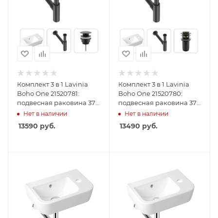
Комплект 3 в 1 Lavinia
Комплект 3 в 1 Lavinia
Boho One 21520781:
Boho One 21520780:
подвесная раковина 37
подвесная раковина 37
см, металлический
см, металлический
Нет в наличии
Нет в наличии
сифон, донный клапан
сифон, донный клапан
13590
руб.
13490
руб.