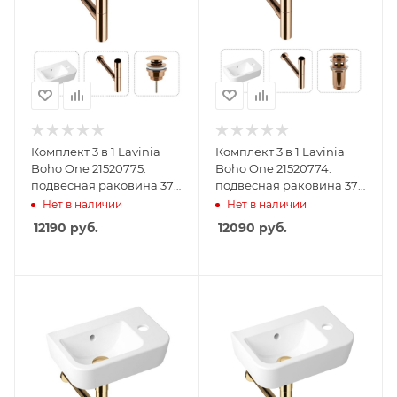
Комплект 3 в 1 Lavinia
Комплект 3 в 1 Lavinia
Boho One 21520775:
Boho One 21520774:
подвесная раковина 37
подвесная раковина 37
см, металлический
см, металлический
Нет в наличии
Нет в наличии
сифон, донный клапан
сифон, донный клапан
12190
руб.
12090
руб.