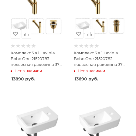
Комплект 3 в 1 Lavinia
Комплект 3 в 1 Lavinia
Boho One 21520783:
Boho One 21520782:
подвесная раковина 37
подвесная раковина 37
см, металлический
см, металлический
Нет в наличии
Нет в наличии
сифон, донный клапан
сифон, донный клапан
13890
руб.
13690
руб.