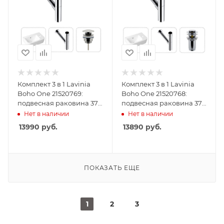
Комплект 3 в 1 Lavinia
Комплект 3 в 1 Lavinia
Boho One 21520769:
Boho One 21520768:
подвесная раковина 37
подвесная раковина 37
см, металлический
см, металлический
Нет в наличии
Нет в наличии
сифон, донный клапан
сифон, донный клапан
13990
руб.
13890
руб.
ПОКАЗАТЬ ЕЩЕ
1
2
3