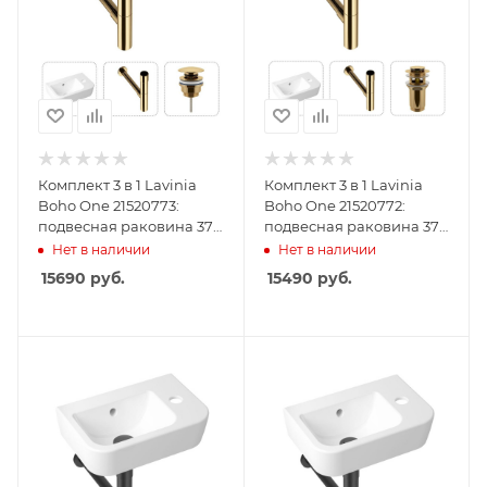
Комплект 3 в 1 Lavinia
Комплект 3 в 1 Lavinia
Boho One 21520773:
Boho One 21520772:
подвесная раковина 37
подвесная раковина 37
см, металлический
см, металлический
Нет в наличии
Нет в наличии
сифон, донный клапан
сифон, донный клапан
15690
руб.
15490
руб.