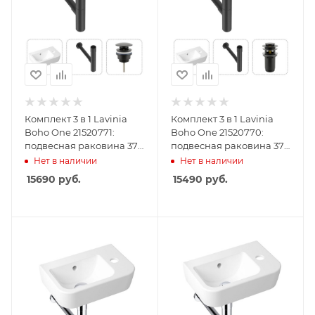
Комплект 3 в 1 Lavinia
Комплект 3 в 1 Lavinia
Boho One 21520771:
Boho One 21520770:
подвесная раковина 37
подвесная раковина 37
см, металлический
см, металлический
Нет в наличии
Нет в наличии
сифон, донный клапан
сифон, донный клапан
15690
руб.
15490
руб.