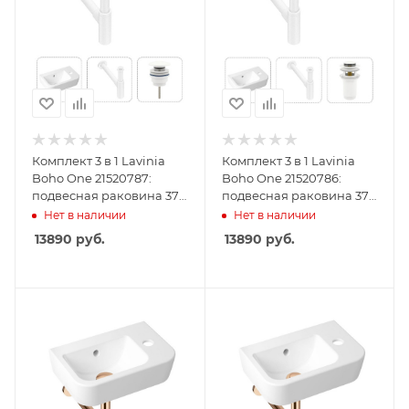
Комплект 3 в 1 Lavinia
Комплект 3 в 1 Lavinia
Boho One 21520787:
Boho One 21520786:
подвесная раковина 37
подвесная раковина 37
см, металлический
см , металлический
Нет в наличии
Нет в наличии
сифон, донный клапан
сифон, донный клапан
13890
руб.
13890
руб.