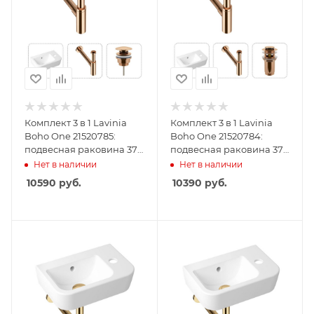
Комплект 3 в 1 Lavinia
Комплект 3 в 1 Lavinia
Boho One 21520785:
Boho One 21520784:
подвесная раковина 37
подвесная раковина 37
см, металлический
см, металлический
Нет в наличии
Нет в наличии
сифон, донный клапан
сифон, донный клапан
10590
руб.
10390
руб.