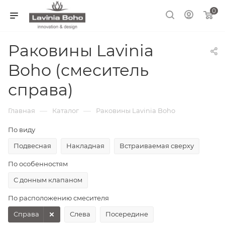
0
Раковины Lavinia
Boho (смеситель
справа)
—
—
Главная
Каталог
Раковины Lavinia Boho
По виду
Подвесная
Накладная
Встраиваемая сверху
По особенностям
С донным клапаном
По расположению смесителя
Справа
Слева
Посередине