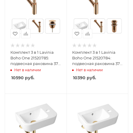
Комплект 3 в 1 Lavinia
Комплект 3 в 1 Lavinia
Boho One 21520785:
Boho One 21520784:
подвесная раковина 37
подвесная раковина 37
см, металлический
см, металлический
Нет в наличии
Нет в наличии
сифон, донный клапан
сифон, донный клапан
10590
руб.
10390
руб.