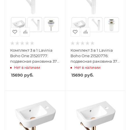
Комплект 3 в 1 Lavinia
Комплект 3 в 1 Lavinia
Boho One 21520777:
Boho One 21520776:
подвесная раковина 37
подвесная раковина 37
см, металлический
см, металлический
Нет в наличии
Нет в наличии
сифон, донный клапан
сифон, донный клапан
15690
руб.
15690
руб.