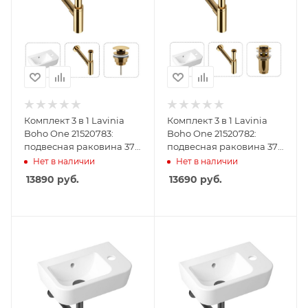
Комплект 3 в 1 Lavinia
Комплект 3 в 1 Lavinia
Boho One 21520783:
Boho One 21520782:
подвесная раковина 37
подвесная раковина 37
см, металлический
см, металлический
Нет в наличии
Нет в наличии
сифон, донный клапан
сифон, донный клапан
13890
руб.
13690
руб.