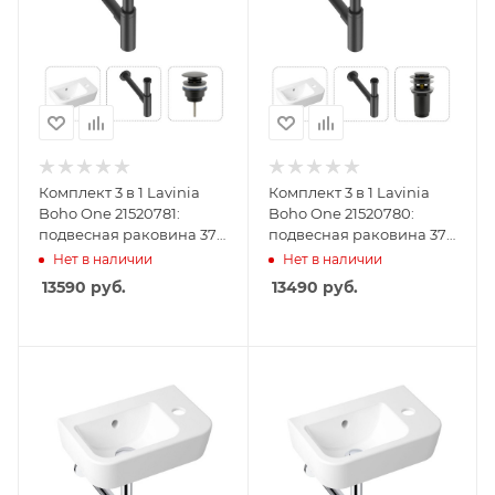
Комплект 3 в 1 Lavinia
Комплект 3 в 1 Lavinia
Boho One 21520781:
Boho One 21520780:
подвесная раковина 37
подвесная раковина 37
см, металлический
см, металлический
Нет в наличии
Нет в наличии
сифон, донный клапан
сифон, донный клапан
13590
руб.
13490
руб.