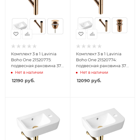
Комплект 3 в 1 Lavinia
Комплект 3 в 1 Lavinia
Boho One 21520775:
Boho One 21520774:
подвесная раковина 37
подвесная раковина 37
см, металлический
см, металлический
Нет в наличии
Нет в наличии
сифон, донный клапан
сифон, донный клапан
12190
руб.
12090
руб.