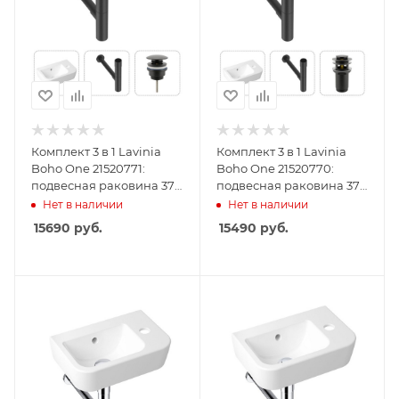
Комплект 3 в 1 Lavinia
Комплект 3 в 1 Lavinia
Boho One 21520771:
Boho One 21520770:
подвесная раковина 37
подвесная раковина 37
см, металлический
см, металлический
Нет в наличии
Нет в наличии
сифон, донный клапан
сифон, донный клапан
15690
руб.
15490
руб.