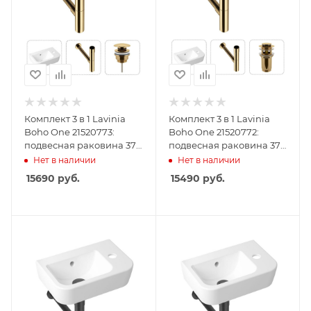
Комплект 3 в 1 Lavinia
Комплект 3 в 1 Lavinia
Boho One 21520773:
Boho One 21520772:
подвесная раковина 37
подвесная раковина 37
см, металлический
см, металлический
Нет в наличии
Нет в наличии
сифон, донный клапан
сифон, донный клапан
15690
руб.
15490
руб.