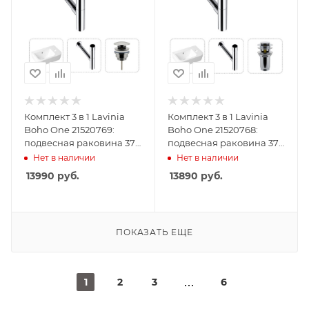
Комплект 3 в 1 Lavinia
Комплект 3 в 1 Lavinia
Boho One 21520769:
Boho One 21520768:
подвесная раковина 37
подвесная раковина 37
см, металлический
см, металлический
Нет в наличии
Нет в наличии
сифон, донный клапан
сифон, донный клапан
13990
руб.
13890
руб.
ПОКАЗАТЬ ЕЩЕ
1
2
3
6