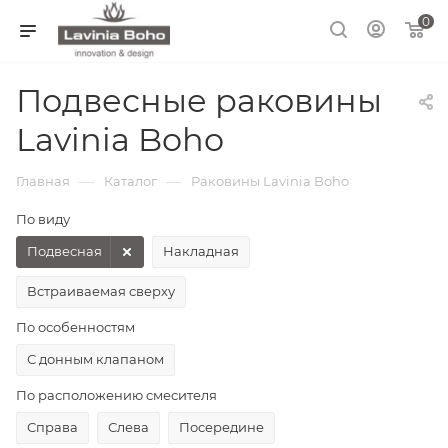
0
Подвесные раковины
Lavinia Boho
—
—
Главная
Каталог
Раковины Lavinia Boho
По виду
Подвесная
Накладная
Встраиваемая сверху
По особенностям
С донным клапаном
По расположению смесителя
Справа
Слева
Посередине