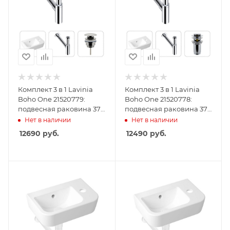
Комплект 3 в 1 Lavinia
Комплект 3 в 1 Lavinia
Boho One 21520779:
Boho One 21520778:
подвесная раковина 37
подвесная раковина 37
см, металлический
см, металлический
Нет в наличии
Нет в наличии
сифон, донный клапан
сифон, донный клапан
12690
руб.
12490
руб.