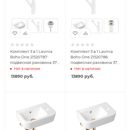
Комплект 3 в 1 Lavinia
Комплект 3 в 1 Lavinia
Boho One 21520787:
Boho One 21520786:
подвесная раковина 37
подвесная раковина 37
см, металлический
см , металлический
Нет в наличии
Нет в наличии
сифон, донный клапан
сифон, донный клапан
13890
руб.
13890
руб.