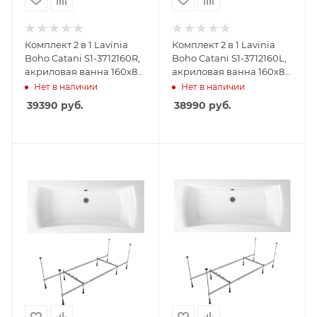
Комплект 2 в 1 Lavinia
Комплект 2 в 1 Lavinia
Boho Catani S1-3712160R,
Boho Catani S1-3712160L,
акриловая ванна 160x80
акриловая ванна 160x80
см (правый разворот),
см (левый разворот),
Нет в наличии
Нет в наличии
усиленный
усиленный
39390
руб.
38990
руб.
металлический каркас с
металлический каркас с
монтажным набором
монтажным набором