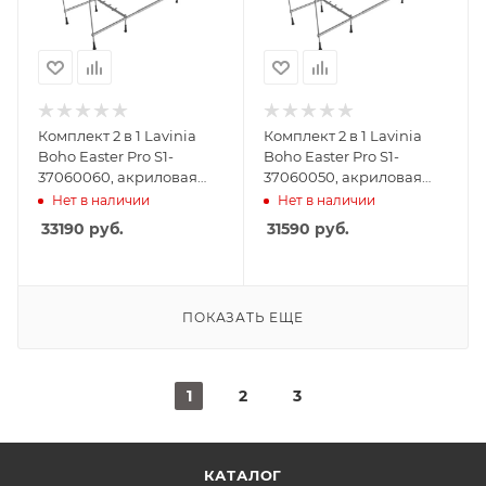
Комплект 2 в 1 Lavinia
Комплект 2 в 1 Lavinia
Boho Easter Pro S1-
Boho Easter Pro S1-
37060060, акриловая
37060050, акриловая
ванна 160x70 см,
ванна 150x70 см,
Нет в наличии
Нет в наличии
усиленный
усиленный
33190
руб.
31590
руб.
металлический каркас с
металлический каркас с
монтажным набором
монтажным набором
ПОКАЗАТЬ ЕЩЕ
1
2
3
КАТАЛОГ