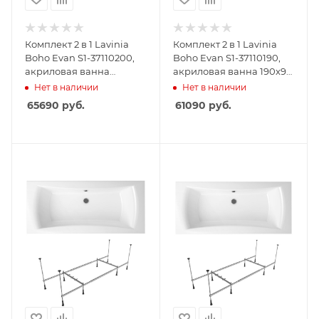
Комплект 2 в 1 Lavinia
Комплект 2 в 1 Lavinia
Boho Evan S1-37110200,
Boho Evan S1-37110190,
акриловая ванна
акриловая ванна 190x90
200x90 см, усиленный
см, усиленный
Нет в наличии
Нет в наличии
металлический каркас с
металлический каркас с
65690
руб.
61090
руб.
монтажным набором
монтажным набором