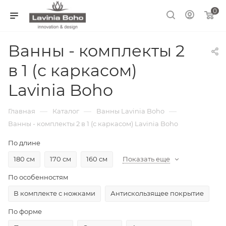
0
Ванны - комплекты 2
в 1 (с каркасом)
Lavinia Boho
—
—
—
Главная
Каталог
Ванны Lavinia Boho
Ванны - комплекты 2 в 1 (с каркасом) Lavinia Boho
По длине
180 см
170 см
160 см
Показать еще
По особенностям
В комплекте с ножками
Антискользящее покрытие
По форме