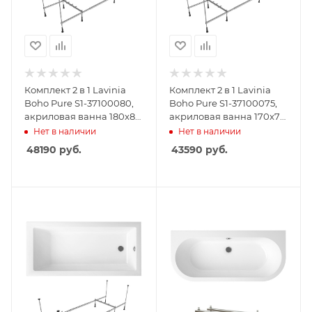
Комплект 2 в 1 Lavinia
Комплект 2 в 1 Lavinia
Boho Pure S1-37100080,
Boho Pure S1-37100075,
акриловая ванна 180x80
акриловая ванна 170x75
см, усиленный
см, усиленный
Нет в наличии
Нет в наличии
металлический каркас с
металлический каркас с
48190
руб.
43590
руб.
монтажным набором
монтажным набором