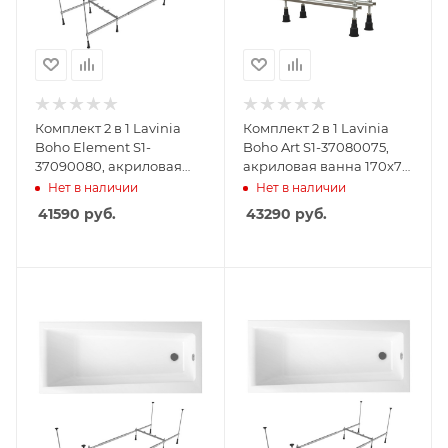
Комплект 2 в 1 Lavinia
Комплект 2 в 1 Lavinia
Boho Element S1-
Boho Art S1-37080075,
37090080, акриловая
акриловая ванна 170x75
ванна 170x80 см,
см, усиленные
Нет в наличии
Нет в наличии
усиленный
металлические ножки с
41590
руб.
43290
руб.
металлический каркас с
монтажным набором
монтажным набором