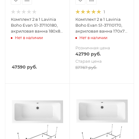
1
Комплект 2 в 1 Lavinia
Комплект 2 в 1 Lavinia
Boho Evan S1-37110180,
Boho Evan S1-37110170,
акриловая ванна 180x80
акриловая ванна 170x75
см, усиленный
см, усиленный
Нет в наличии
Нет в наличии
металлический каркас с
металлический каркас с
Розничная цена
монтажным набором
монтажным набором
42790
руб.
Старая цена
47590
руб.
57767
руб.