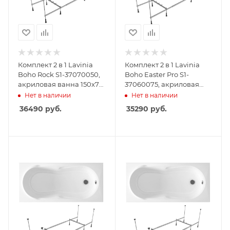
Комплект 2 в 1 Lavinia
Комплект 2 в 1 Lavinia
Boho Rock S1-37070050,
Boho Easter Pro S1-
акриловая ванна 150x75
37060075, акриловая
см, усиленный
ванна 170x75 см,
Нет в наличии
Нет в наличии
металлический каркас с
усиленный
36490
руб.
35290
руб.
монтажным набором
металлический каркас с
монтажным набором