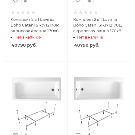
Комплект 2 в 1 Lavinia
Комплект 2 в 1 Lavinia
Boho Catani S1-3712170R,
Boho Catani S1-3712170L,
акриловая ванна 170x80
акриловая ванна 170x80
см (правый разворот),
см (левый разворот),
Нет в наличии
Нет в наличии
усиленный
усиленный
40790
руб.
40790
руб.
металлический каркас с
металлический каркас с
монтажным набором
монтажным набором