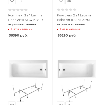
Комплект 2 в 1 Lavinia
Комплект 2 в 1 Lavinia
Boho Art II S1-3713170R,
Boho Art II S1-3713170L,
акриловая ванна
акриловая ванна
170x72,5 см (правый
170x72,5 см (левый
Нет в наличии
Нет в наличии
разворот), усиленные
разворот), усиленные
36390
руб.
36290
руб.
металлические ножки с
металлические ножки с
монтажным набором
монтажным набором