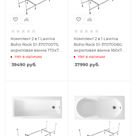
Комплект 2 в 1 Lavinia
Комплект 2 в 1 Lavinia
Boho Rock S1-37070075,
Boho Rock S1-37070060,
акриловая ванна 170x75
акриловая ванна 160x75
см, усиленный
см, усиленный
Нет в наличии
Нет в наличии
металлический каркас с
металлический каркас с
39490
руб.
37990
руб.
монтажным набором
монтажным набором