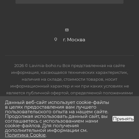
г. Москва
2026 © Lavinia-boho.ru Вся представленная на сайте
информация, касающаяся технических характеристик,
наличия на складе, стоимости товаров, носит
информационный характер и ни при каких условиях не
является публичной офертой, определяемой положениями
Статьи 437(2) Гражданского кодекса РФ.
Данный веб-сайт использует cookie-файлы
в целях предоставления вам лучшего
пользовательского опыта на нашем сайте.
Продолжая использовать данный сайт, вы
Принять
соглашаетесь с использованием нами
cookie-файлов. Для получения
дополнительной информации см.
Политика Cookie
.