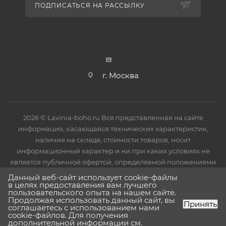
ПОДПИСАТЬСЯ НА РАССЫЛКУ
г. Москва
2026 © Lavinia-boho.ru Вся представленная на сайте
информация, касающаяся технических характеристик,
наличия на складе, стоимости товаров, носит
информационный характер и ни при каких условиях не
является публичной офертой, определяемой положениями
Статьи 437(2) Гражданского кодекса РФ.
Данный веб-сайт использует cookie-файлы
в целях предоставления вам лучшего
пользовательского опыта на нашем сайте.
Продолжая использовать данный сайт, вы
Принять
соглашаетесь с использованием нами
cookie-файлов. Для получения
дополнительной информации см.