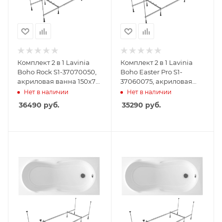
Комплект 2 в 1 Lavinia
Комплект 2 в 1 Lavinia
Boho Rock S1-37070050,
Boho Easter Pro S1-
акриловая ванна 150x75
37060075, акриловая
см, усиленный
ванна 170x75 см,
Нет в наличии
Нет в наличии
металлический каркас с
усиленный
36490
руб.
35290
руб.
монтажным набором
металлический каркас с
монтажным набором