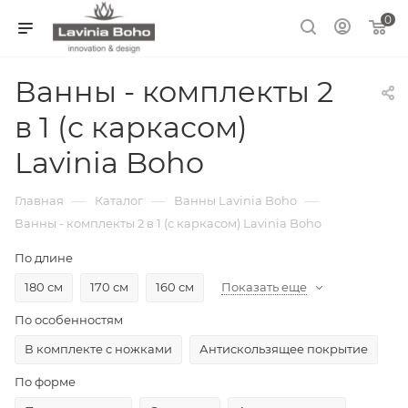
0
Ванны - комплекты 2
в 1 (с каркасом)
Lavinia Boho
—
—
—
Главная
Каталог
Ванны Lavinia Boho
Ванны - комплекты 2 в 1 (с каркасом) Lavinia Boho
По длине
180 см
170 см
160 см
Показать еще
По особенностям
В комплекте с ножками
Антискользящее покрытие
По форме