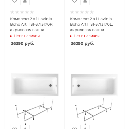
Комплект 2 в 1 Lavinia
Комплект 2 в 1 Lavinia
Boho Art II S1-3713170R,
Boho Art II S1-3713170L,
акриловая ванна
акриловая ванна
170x72,5 см (правый
170x72,5 см (левый
Нет в наличии
Нет в наличии
разворот), усиленные
разворот), усиленные
36390
руб.
36290
руб.
металлические ножки с
металлические ножки с
монтажным набором
монтажным набором