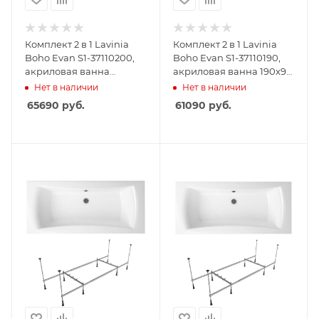
Комплект 2 в 1 Lavinia
Комплект 2 в 1 Lavinia
Boho Evan S1-37110200,
Boho Evan S1-37110190,
акриловая ванна
акриловая ванна 190x90
200x90 см, усиленный
см, усиленный
Нет в наличии
Нет в наличии
металлический каркас с
металлический каркас с
65690
руб.
61090
руб.
монтажным набором
монтажным набором