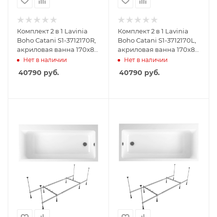
Комплект 2 в 1 Lavinia
Комплект 2 в 1 Lavinia
Boho Catani S1-3712170R,
Boho Catani S1-3712170L,
акриловая ванна 170x80
акриловая ванна 170x80
см (правый разворот),
см (левый разворот),
Нет в наличии
Нет в наличии
усиленный
усиленный
40790
руб.
40790
руб.
металлический каркас с
металлический каркас с
монтажным набором
монтажным набором