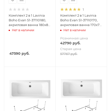
1
Комплект 2 в 1 Lavinia
Комплект 2 в 1 Lavinia
Boho Evan S1-37110180,
Boho Evan S1-37110170,
акриловая ванна 180x80
акриловая ванна 170x75
см, усиленный
см, усиленный
Нет в наличии
Нет в наличии
металлический каркас с
металлический каркас с
Розничная цена
монтажным набором
монтажным набором
42790
руб.
Старая цена
47590
руб.
57767
руб.