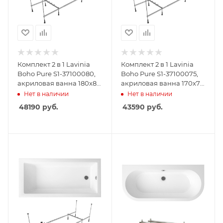
Комплект 2 в 1 Lavinia
Комплект 2 в 1 Lavinia
Boho Pure S1-37100080,
Boho Pure S1-37100075,
акриловая ванна 180x80
акриловая ванна 170x75
см, усиленный
см, усиленный
Нет в наличии
Нет в наличии
металлический каркас с
металлический каркас с
48190
руб.
43590
руб.
монтажным набором
монтажным набором