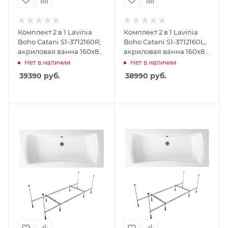
Комплект 2 в 1 Lavinia
Комплект 2 в 1 Lavinia
Boho Catani S1-3712160R,
Boho Catani S1-3712160L,
акриловая ванна 160x80
акриловая ванна 160x80
см (правый разворот),
см (левый разворот),
Нет в наличии
Нет в наличии
усиленный
усиленный
39390
руб.
38990
руб.
металлический каркас с
металлический каркас с
монтажным набором
монтажным набором