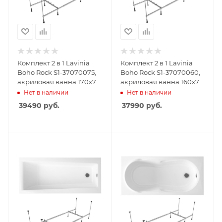
Комплект 2 в 1 Lavinia
Комплект 2 в 1 Lavinia
Boho Rock S1-37070075,
Boho Rock S1-37070060,
акриловая ванна 170x75
акриловая ванна 160x75
см, усиленный
см, усиленный
Нет в наличии
Нет в наличии
металлический каркас с
металлический каркас с
39490
руб.
37990
руб.
монтажным набором
монтажным набором