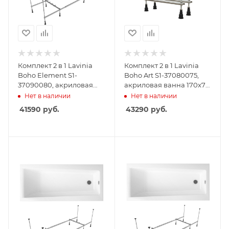
Комплект 2 в 1 Lavinia
Комплект 2 в 1 Lavinia
Boho Element S1-
Boho Art S1-37080075,
37090080, акриловая
акриловая ванна 170x75
ванна 170x80 см,
см, усиленные
Нет в наличии
Нет в наличии
усиленный
металлические ножки с
41590
руб.
43290
руб.
металлический каркас с
монтажным набором
монтажным набором