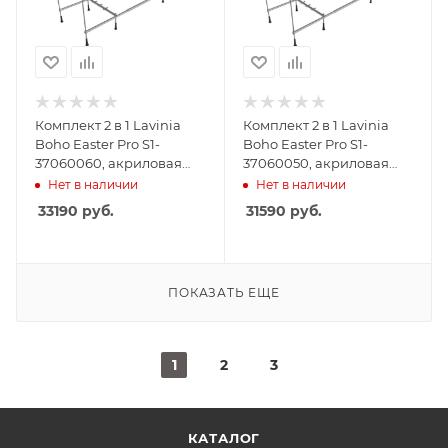
Комплект 2 в 1 Lavinia
Комплект 2 в 1 Lavinia
Boho Easter Pro S1-
Boho Easter Pro S1-
37060060, акриловая
37060050, акриловая
ванна 160x70 см,
ванна 150x70 см,
Нет в наличии
Нет в наличии
усиленный
усиленный
33190
руб.
31590
руб.
металлический каркас с
металлический каркас с
монтажным набором
монтажным набором
ПОКАЗАТЬ ЕЩЕ
1
2
3
КАТАЛОГ