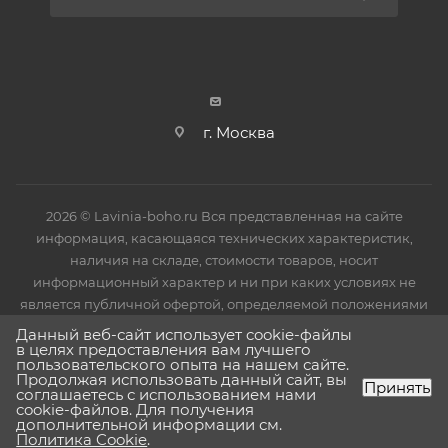
установки защитное покрытие необходимо снять.
г. Москва
2026 © Lavinia-boho.ru Вся представленная на сайте
информация, касающаяся технических характеристик,
наличия на складе, стоимости товаров, носит
информационный характер и ни при каких условиях не
является публичной офертой, определяемой положениями
Статьи 437(2) Гражданского кодекса РФ.
Данный веб-сайт использует cookie-файлы
в целях предоставления вам лучшего
пользовательского опыта на нашем сайте.
Продолжая использовать данный сайт, вы
Принять
соглашаетесь с использованием нами
cookie-файлов. Для получения
дополнительной информации см.
Политика Cookie
.