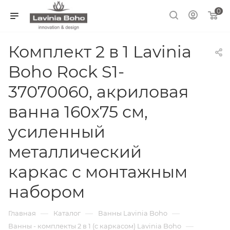
0
Комплект 2 в 1 Lavinia
Boho Rock S1-
37070060, акриловая
ванна 160x75 см,
усиленный
металлический
каркас с монтажным
набором
—
—
—
Главная
Каталог
Ванны Lavinia Boho
—
Ванны - комплекты 2 в 1 (с каркасом) Lavinia Boho