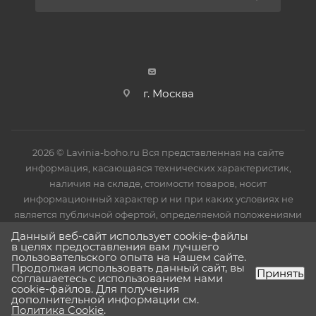
установки защитное покрытие необходимо снять.
г. Москва
2026 © Lavinia-boho.ru Вся представленная на сайте
информация, касающаяся технических характеристик,
наличия на складе, стоимости товаров, носит
информационный характер и ни при каких условиях не
является публичной офертой, определяемой положениями
Статьи 437(2) Гражданского кодекса РФ.
Данный веб-сайт использует cookie-файлы
в целях предоставления вам лучшего
пользовательского опыта на нашем сайте.
Продолжая использовать данный сайт, вы
Принять
соглашаетесь с использованием нами
cookie-файлов. Для получения
дополнительной информации см.
Политика Cookie
.