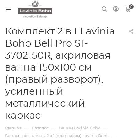
0
Комплект 2 в 1 Lavinia
Boho Bell Pro S1-
3702150R, акриловая
ванна 150x100 см
(правый разворот),
усиленный
металлический
каркас
—
—
—
Главная
Каталог
Ванны Lavinia Boho
—
Ванны - комплекты 2 в 1 (с каркасом) Lavinia Boho