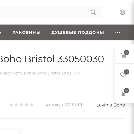
А
РАКОВИНЫ
ДУШЕВЫЕ ПОДДОНЫ
0
oho Bristol 33050030
0
кролифт Lavinia Boho Bristol 33050030
0
Lavinia Boho
Артикул:
33050030