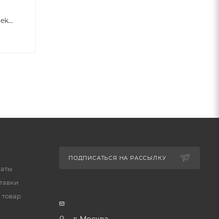
60jo56dmznmnmsviv6diek1g4s7qkf5h
ПОДПИСАТЬСЯ НА РАССЫЛКУ
латы
тавки
 товар
г. Москва