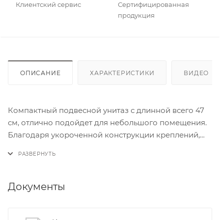
Клиентский сервис
Сертифицированная
продукция
ОПИСАНИЕ
ХАРАКТЕРИСТИКИ
ВИДЕО
(2
Компактный подвесной унитаз с длинной всего 47
см, отлично подойдет для небольшого помещения.
Благодаря укороченной конструкции креплений,
унитаз имеет компактные габариты, без ущерба
размера чаши. Керамика Lavinia Boho отличается
идеальной белизной и высокой прочностью.
Беспористую фарфоровую поверхность керамики
Документы
легко чистить: благодаря обжигу при температуре
1250 градусов образуется плотная фарфоровая