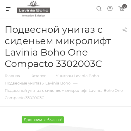
0
Подвесной унитаз с
сиденьем микролифт
Lavinia Boho One
Compacto 3302003C
—
—
—
Главная
Каталог
Унитазы Lavinia Boho
—
Подвесные унитазы Lavinia Boho
Подвесной унитаз с сиденьем микролифт Lavinia Boho One
Compacto 3302003C
Доставим за 6 часов!