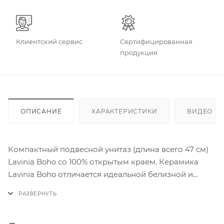
Клиентский сервис
Сертифицированная
продукция
ОПИСАНИЕ
ХАРАКТЕРИСТИКИ
ВИДЕО
(2
Компактный подвесной унитаз (длина всего 47 см)
Lavinia Boho со 100% открытым краем. Керамика
Lavinia Boho отличается идеальной белизной и
высокой прочностью. Беспористую фарфоровую
поверхность керамики легко чистить: благодаря
обжигу при температуре 1250 градусов образуется