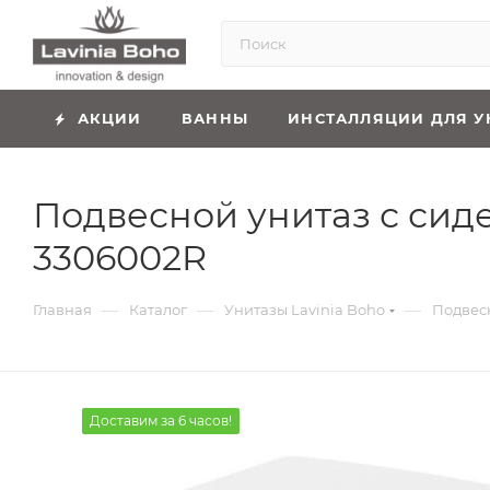
АКЦИИ
ВАННЫ
ИНСТАЛЛЯЦИИ ДЛЯ У
Подвесной унитаз с сиде
3306002R
—
—
—
Главная
Каталог
Унитазы Lavinia Boho
Подвесн
Доставим за 6 часов!