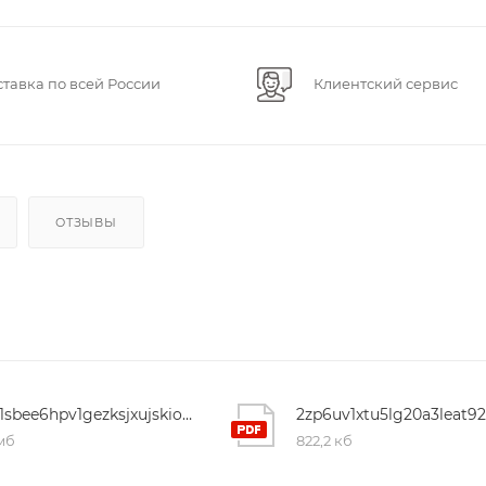
ставка по всей России
Клиентский сервис
ОТЗЫВЫ
7or1sbee6hpv1gezksjxujskiourhq93
 мб
822,2 кб