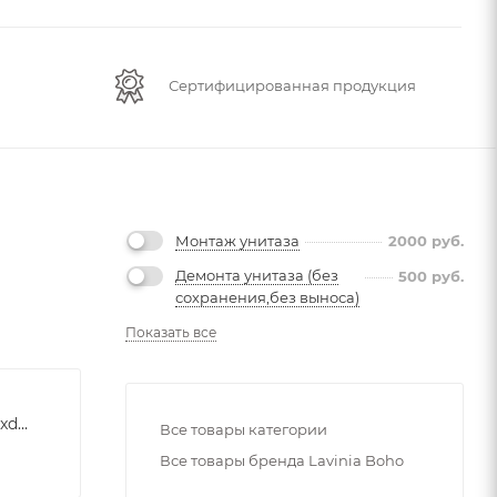
Сертифицированная продукция
Монтаж унитаза
2000
руб.
Демонта унитаза (без
500
руб.
сохранения,без выноса)
Показать все
2zp6uv1xtu5lg20a3leat92xdrs0q5rw
Все товары категории
Все товары бренда Lavinia Boho