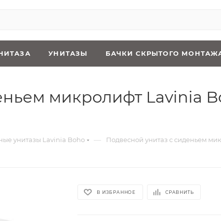
НИТАЗА
УНИТАЗЫ
БАЧКИ СКРЫТОГО МОНТАЖ
ньем микролифт Lavinia B
—
ые унитазы Lavinia Boho
Подвесной унитаз с сиденьем мик
В ИЗБРАННОЕ
СРАВНИТЬ