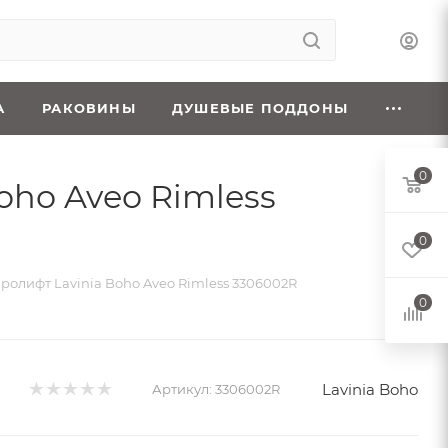
А
РАКОВИНЫ
ДУШЕВЫЕ ПОДДОНЫ
0
oho Aveo Rimless
0
ролифт Lavinia Boho Aveo Rimless 3306002R
0
Lavinia Boho
Артикул:
3306002R