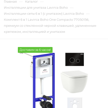
—
—
Главная
Каталог
—
Инсталляции для унитаза Lavinia Boho
—
Инсталляции-сеты 6 в 1 (с унитазом) Lavinia Boho
Комплект 6 в 1 Lavinia Boho One Compacto 77050156,
премиум со стеклянной черной клавишей, удлиненным
крепежом, инсталляцией и унитазом
Доставим за 6 часов!