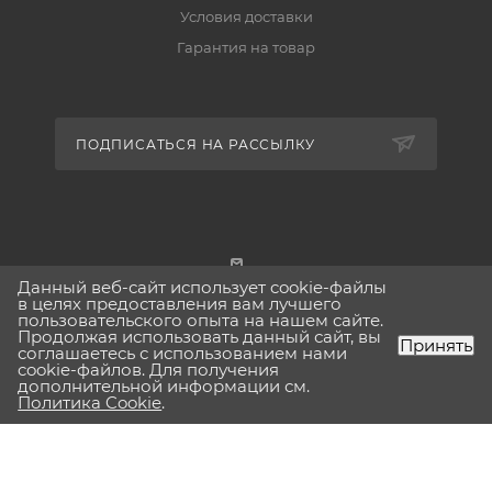
Условия доставки
Гарантия на товар
ПОДПИСАТЬСЯ НА РАССЫЛКУ
Данный веб-сайт использует cookie-файлы
г. Москва
в целях предоставления вам лучшего
пользовательского опыта на нашем сайте.
Продолжая использовать данный сайт, вы
Принять
соглашаетесь с использованием нами
cookie-файлов. Для получения
дополнительной информации см.
2026 © Lavinia-boho.ru Вся представленная на сайте
Политика Cookie
.
информация, касающаяся технических характеристик,
наличия на складе, стоимости товаров, носит
информационный характер и ни при каких условиях не
является публичной офертой, определяемой положениями