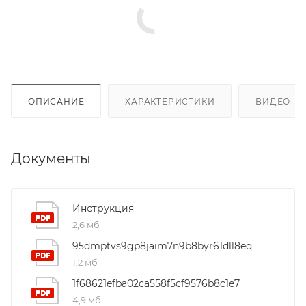
ОПИСАНИЕ
ХАРАКТЕРИСТИКИ
ВИДЕО
(4
Документы
Инструкция
2,6 мб
95dmptvs9gp8jaim7n9b8byr61dll8eq
1,2 мб
1f68621efba02ca558f5cf9576b8c1e7
4,9 мб