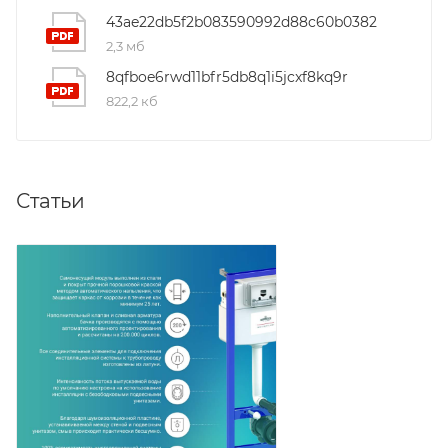
43ae22db5f2b083590992d88c60b0382
2,3 мб
8qfboe6rwd11bfr5db8q1i5jcxf8kq9r
822,2 кб
Статьи