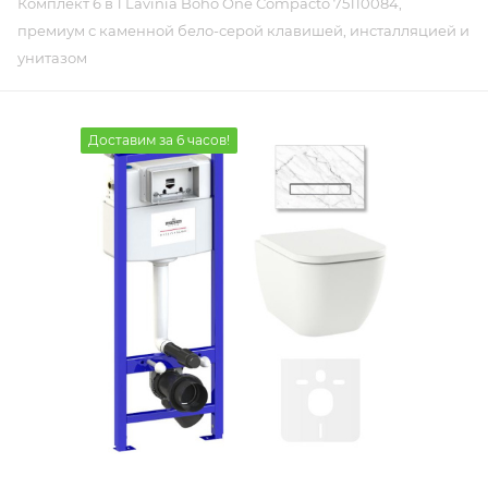
Комплект 6 в 1 Lavinia Boho One Compacto 75110084,
премиум с каменной бело-серой клавишей, инсталляцией и
унитазом
Доставим за 6 часов!