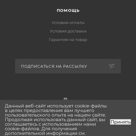
ПОМОЩЬ
Условия оплаты
Условия доставки
Гарантия на товар
ПОДПИСАТЬСЯ НА РАССЫЛКУ
Данный веб-сайт использует cookie-файлы
г. Москва
в целях предоставления вам лучшего
пользовательского опыта на нашем сайте.
Продолжая использовать данный сайт, вы
Принять
соглашаетесь с использованием нами
cookie-файлов. Для получения
дополнительной информации см.
2026 © Lavinia-boho.ru Вся представленная на сайте