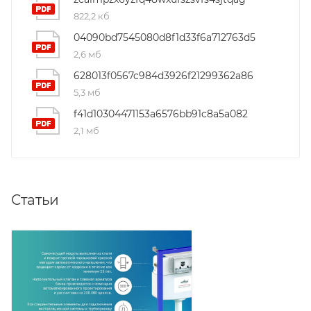
822,2 кб
04090bd7545080d8f1d33f6a712763d5
2,6 мб
628013f0567c984d3926f21299362a86
5,3 мб
f41d10304471153a6576bb91c8a5a082
2,1 мб
Статьи