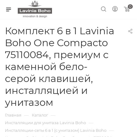
0
Комплект 6 в 1 Lavinia
Boho One Compacto
75110084, премиум с
каменной бело-
серой клавишей,
инсталляцией и
унитазом
—
—
Главная
Каталог
—
Инсталляции для унитаза Lavinia Boho
—
Инсталляции-сеты 6 в 1 (с унитазом) Lavinia Boho