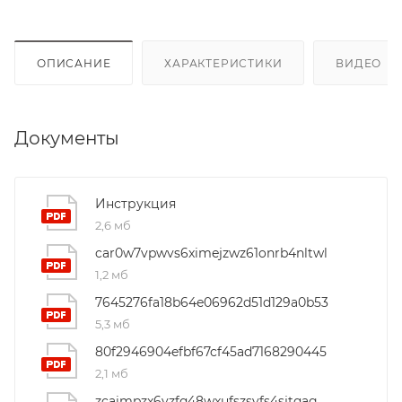
ОПИСАНИЕ
ХАРАКТЕРИСТИКИ
ВИДЕО
(4
Документы
Инструкция
2,6 мб
car0w7vpwvs6ximejzwz61onrb4nltwl
1,2 мб
7645276fa18b64e06962d51d129a0b53
5,3 мб
80f2946904efbf67cf45ad7168290445
2,1 мб
zcaimpzx6yzfq48wxufszsvfs4sjtqag