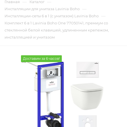
—
—
Главная
Каталог
—
Инсталляции для унитаза Lavinia Boho
—
Инсталляции-сеты 6 в 1 (с унитазом) Lavinia Boho
Комплект 6 в 1 Lavinia Boho One 77050141, премиум со
стеклянной белой клавишей, удлиненным крепежом,
инсталляцией и унитазом
Доставим за 6 часов!