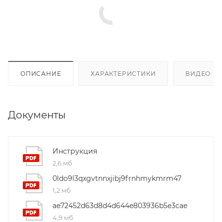
ОПИСАНИЕ
ХАРАКТЕРИСТИКИ
ВИДЕО
(4
Документы
Инструкция
2,6 мб
0ldo9l3qxgvtnnxjibj9frnhmykmrm47
1,2 мб
ae72452d63d8d4d644e803936b5e3cae
4,9 мб