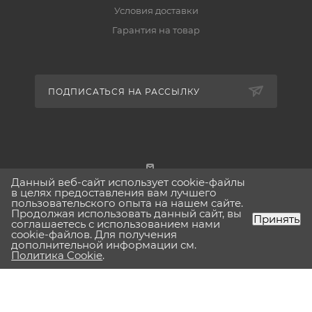
Условия доставки
Гарантия на товар
ПОДПИСАТЬСЯ НА РАССЫЛКУ
Данный веб-сайт использует cookie-файлы
г. Москва
в целях предоставления вам лучшего
пользовательского опыта на нашем сайте.
Продолжая использовать данный сайт, вы
Принять
соглашаетесь с использованием нами
cookie-файлов. Для получения
дополнительной информации см.
2026 © Lavinia-boho.ru Вся представленная на сайте
Политика Cookie
.
информация, касающаяся технических характеристик,
наличия на складе, стоимости товаров, носит
информационный характер и ни при каких условиях не
является публичной офертой, определяемой положениями