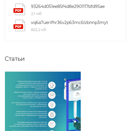
93264d051ee85f4d8e2901117bfd95ae
2,1 мб
vq6a7uerifhr36v2p63mc6lzbnnp3myt
822,2 кб
Статьи