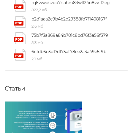
rq6wwdsvoo7riahm83wll24o8vv1f2eg
822,2 кб
b2d1aaa2c9b4b2d29388fd7f1408167f
2,6 мб
75b7f3a869a84b701c8bd76f3a56f379
5,3 мб
6cfdb6e3d17d175af78ee2a3a49e5f9b
2,1 мб
Статьи