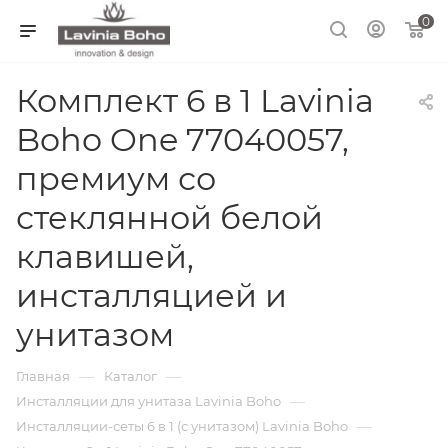
0
Комплект 6 в 1 Lavinia
Boho One 77040057,
премиум со
стеклянной белой
клавишей,
инсталляцией и
унитазом
—
—
Главная
Каталог
—
Инсталляции для унитаза Lavinia Boho
—
Инсталляции-сеты 6 в 1 (с унитазом) Lavinia Boho