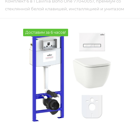
Комплект 6 в 1 Lavinia Boho One 77040057, премиум со
стеклянной белой клавишей, инсталляцией и унитазом
Доставим за 6 часов!