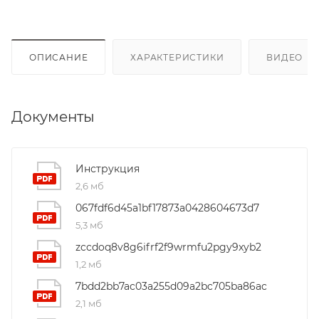
ОПИСАНИЕ
ХАРАКТЕРИСТИКИ
ВИДЕО
(4
Документы
Инструкция
2,6 мб
067fdf6d45a1bf17873a0428604673d7
5,3 мб
zccdoq8v8g6ifrf2f9wrmfu2pgy9xyb2
1,2 мб
7bdd2bb7ac03a255d09a2bc705ba86ac
2,1 мб