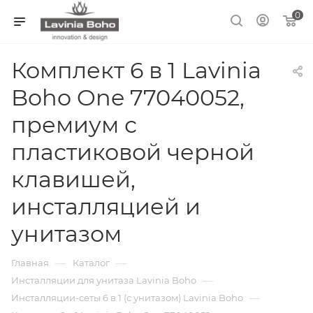
0
Комплект 6 в 1 Lavinia
Boho One 77040052,
премиум с
пластиковой черной
клавишей,
инсталляцией и
унитазом
—
—
Главная
Каталог
—
Инсталляции для унитаза Lavinia Boho
—
Инсталляции-сеты 6 в 1 (с унитазом) Lavinia Boho