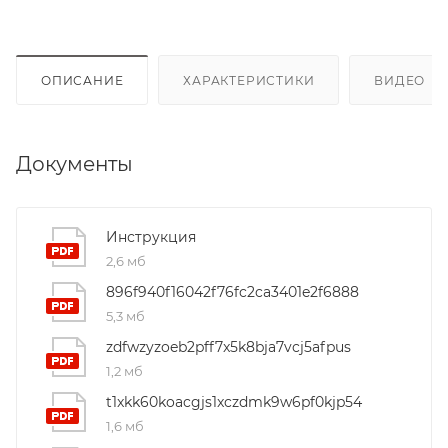
ОПИСАНИЕ
ХАРАКТЕРИСТИКИ
ВИДЕО
(4
Документы
Инструкция
2,6 мб
896f940f16042f76fc2ca3401e2f6888
5,3 мб
zdfwzyzoeb2pff7x5k8bja7vcj5afpus
1,2 мб
t1xkk60koacgjs1xczdmk9w6pf0kjp54
1,6 мб