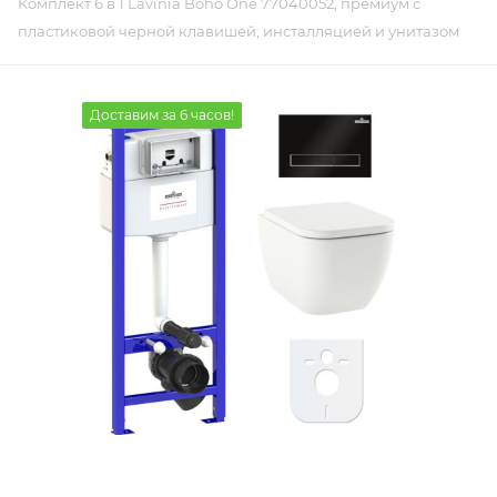
Комплект 6 в 1 Lavinia Boho One 77040052, премиум с
пластиковой черной клавишей, инсталляцией и унитазом
Доставим за 6 часов!