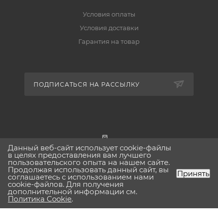
Условия оплаты
Условия доставки
Гарантия на товар
ПОДПИСАТЬСЯ НА РАССЫЛКУ
Данный веб-сайт использует cookie-файлы
г. Москва
в целях предоставления вам лучшего
пользовательского опыта на нашем сайте.
Продолжая использовать данный сайт, вы
Принять
соглашаетесь с использованием нами
cookie-файлов. Для получения
дополнительной информации см.
2026 © Lavinia-boho.ru Вся представленная на сайте
Политика Cookie
.
информация, касающаяся технических характеристик,
наличия на складе, стоимости товаров, носит