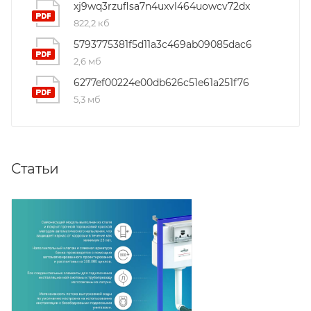
xj9wq3rzuflsa7n4uxvl464uowcv72dx
822,2 кб
5793775381f5d11a3c469ab09085dac6
2,6 мб
6277ef00224e00db626c51e61a251f76
5,3 мб
Статьи