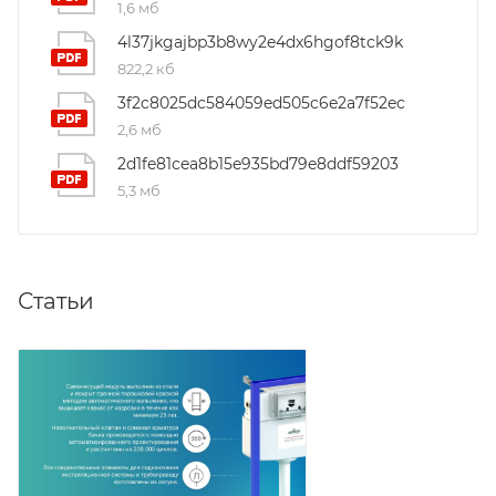
1,6 мб
4l37jkgajbp3b8wy2e4dx6hgof8tck9k
822,2 кб
3f2c8025dc584059ed505c6e2a7f52ec
2,6 мб
2d1fe81cea8b15e935bd79e8ddf59203
5,3 мб
Статьи