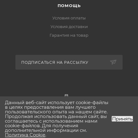
ПОМОЩЬ
Условия оплаты
Условия доставки
Гарантия на товар
ПОДПИСАТЬСЯ НА РАССЫЛКУ
Данный веб-сайт использует cookie-файлы
г. Москва
в целях предоставления вам лучшего
пользовательского опыта на нашем сайте.
Продолжая использовать данный сайт, вы
Принять
соглашаетесь с использованием нами
cookie-файлов. Для получения
дополнительной информации см.
2026 © Lavinia-boho.ru Вся представленная на сайте
Политика Cookie
.
информация, касающаяся технических характеристик,