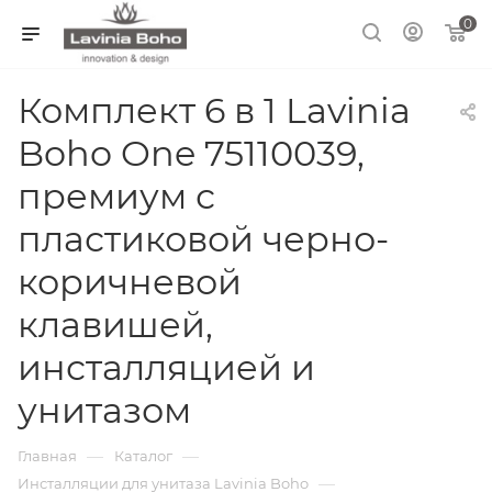
0
Комплект 6 в 1 Lavinia
Boho One 75110039,
премиум с
пластиковой черно-
коричневой
клавишей,
инсталляцией и
унитазом
—
—
Главная
Каталог
—
Инсталляции для унитаза Lavinia Boho