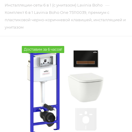
—
Инсталляции-сеты 6 в 1 (с унитазом) Lavinia Boho
Комплект 6 в 1 Lavinia Boho One 75110039, премиум с
пластиковой черно-коричневой клавишей, инсталляцией и
унитазом
Доставим за 6 часов!