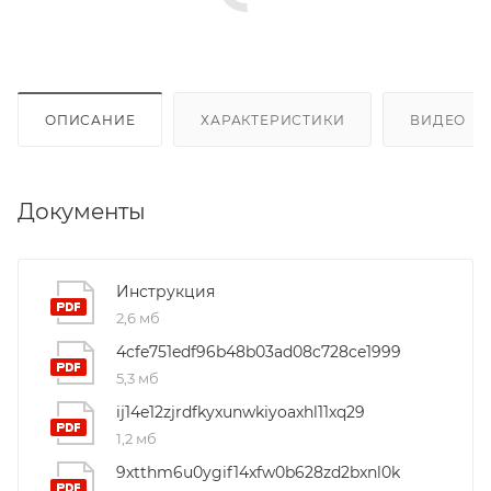
ОПИСАНИЕ
ХАРАКТЕРИСТИКИ
ВИДЕО
(4
Документы
Инструкция
2,6 мб
4cfe751edf96b48b03ad08c728ce1999
5,3 мб
ij14e12zjrdfkyxunwkiyoaxhl11xq29
1,2 мб
9xtthm6u0ygif14xfw0b628zd2bxnl0k