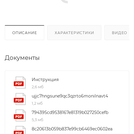
ОПИСАНИЕ
ХАРАКТЕРИСТИКИ
ВИДЕО
(4
Документы
Инструкция
2,6 мб
ujjc7hngsune9qc3qzrto6monilnavt4
1,2 мб
794395cd9538167e81319b027250cefb
5,3 мб
8c20613b059b837e99cb6469ec0602ea