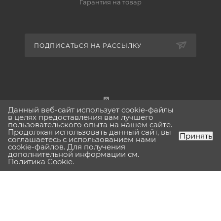
Гарантия на товар
ПОДПИСАТЬСЯ НА РАССЫЛКУ
Данный веб-сайт использует cookie-файлы
г. Москва
в целях предоставления вам лучшего
пользовательского опыта на нашем сайте.
Продолжая использовать данный сайт, вы
Принять
соглашаетесь с использованием нами
cookie-файлов. Для получения
дополнительной информации см.
2026 © Lavinia-boho.ru Вся представленная на сайте
Политика Cookie
.
информация, касающаяся технических характеристик,
наличия на складе, стоимости товаров, носит
информационный характер и ни при каких условиях не
является публичной офертой, определяемой положениями
Статьи 437(2) Гражданского кодекса РФ.