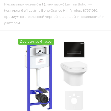
—
Инсталляции-сеты 6 в 1 (с унитазом) Lavinia Boho
Комплект 6 в 1 Lavinia Boho Grance Hill Rimless 87561010,
премиум со стеклянной черной клавишей, инсталляцией и
унитазом
Доставим за 6 часов!