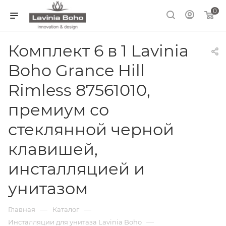
0
Комплект 6 в 1 Lavinia
Boho Grance Hill
Rimless 87561010,
премиум со
стеклянной черной
клавишей,
инсталляцией и
унитазом
—
—
Главная
Каталог
—
Инсталляции для унитаза Lavinia Boho