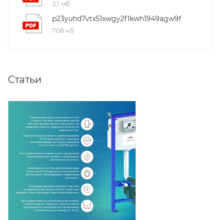
2,1 мб
p23yuhd7vtx51xwgy2f1kwh1949agw9f
706 кб
Статьи