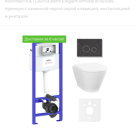
Комплект 6 в 1 Lavinia Boho Elegant Rimless 87561085,
премиум с каменной черно-серой клавишей, инсталляцией
и унитазом
Доставим за 6 часов!