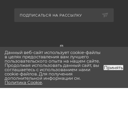
ПОДПИСАТЬСЯ НА РАССЫЛКУ
Данный веб-сайт использует cookie-файлы
г. Москва
в целях предоставления вам лучшего
пользовательского опыта на нашем сайте.
Продолжая использовать данный сайт, вы
Принять
соглашаетесь с использованием нами
cookie-файлов. Для получения
дополнительной информации см.
2026 © Lavinia-boho.ru Вся представленная на сайте
Политика Cookie
.
информация, касающаяся технических характеристик,
наличия на складе, стоимости товаров, носит
информационный характер и ни при каких условиях не
является публичной офертой, определяемой положениями
Статьи 437(2) Гражданского кодекса РФ.