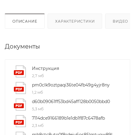
ОПИСАНИЕ
ХАРАКТЕРИСТИКИ
ВИДЕО
(4
Документы
Инструкция
2,7 мб
pm0clk9oztpaqi36te04fb49g4yjr8ny
1,2 мб
d60b09061ff53bd45aff128b0050bbd0
5,3 мб
7114dce9166189b1e1db1f87c6478afb
2,3 мб
mh8ctc8uto0f8rdeju6os85lmtugw89l