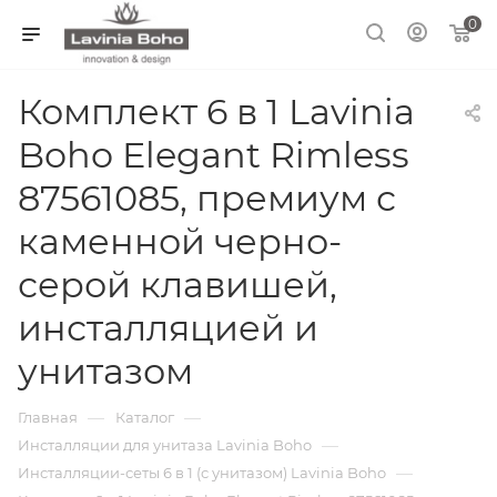
0
Комплект 6 в 1 Lavinia
Boho Elegant Rimless
87561085, премиум с
каменной черно-
серой клавишей,
инсталляцией и
унитазом
—
—
Главная
Каталог
—
Инсталляции для унитаза Lavinia Boho
—
Инсталляции-сеты 6 в 1 (с унитазом) Lavinia Boho