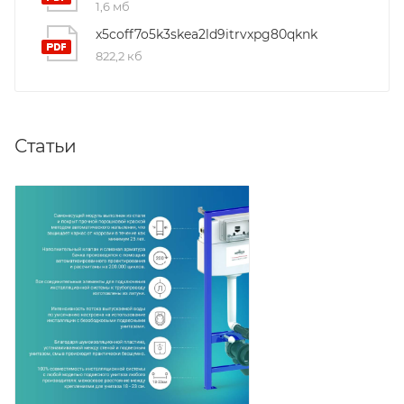
1,6 мб
x5coff7o5k3skea2ld9itrvxpg80qknk
822,2 кб
Статьи