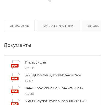
ОПИСАНИЕ
ХАРАКТЕРИСТИКИ
ВИДЕО
(4
Документы
Инструкция
2,7 мб
327ijaj6l9w9er0yet2slkb344xu74or
1,2 мб
7447653c49eb8e71c121b422ef815f06
5,3 мб
36fu8r5gydot5bvhnbuhab0ul6915u40