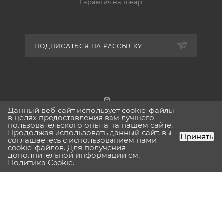
Гарантия на товар
ПОДПИСАТЬСЯ НА РАССЫЛКУ
Данный веб-сайт использует cookie-файлы
г. Москва
в целях предоставления вам лучшего
пользовательского опыта на нашем сайте.
Продолжая использовать данный сайт, вы
Принять
соглашаетесь с использованием нами
cookie-файлов. Для получения
дополнительной информации см.
2026 © Lavinia-boho.ru Вся представленная на сайте
Политика Cookie
.
информация, касающаяся технических характеристик,
наличия на складе, стоимости товаров, носит
информационный характер и ни при каких условиях не
является публичной офертой, определяемой положениями
Статьи 437(2) Гражданского кодекса РФ.