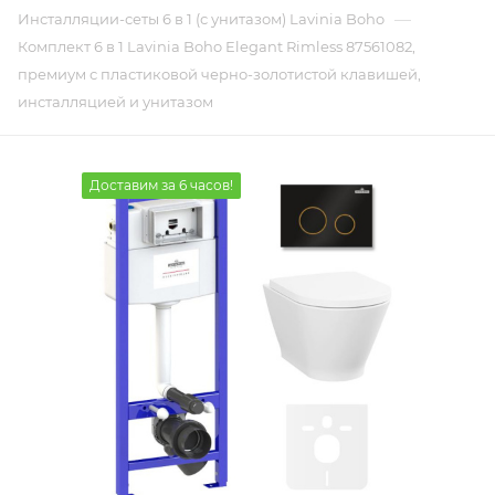
—
Инсталляции-сеты 6 в 1 (с унитазом) Lavinia Boho
Комплект 6 в 1 Lavinia Boho Elegant Rimless 87561082,
премиум с пластиковой черно-золотистой клавишей,
инсталляцией и унитазом
Доставим за 6 часов!