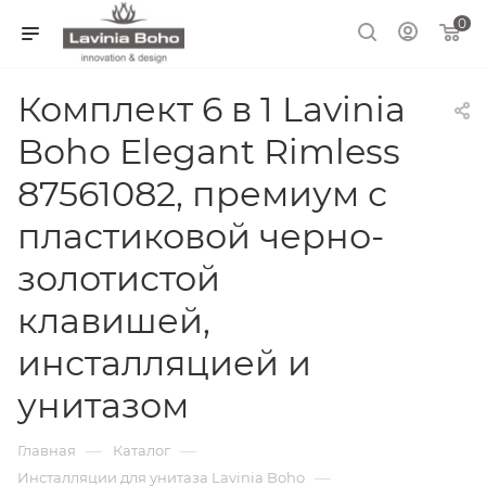
0
Комплект 6 в 1 Lavinia
Boho Elegant Rimless
87561082, премиум с
пластиковой черно-
золотистой
клавишей,
инсталляцией и
унитазом
—
—
Главная
Каталог
—
Инсталляции для унитаза Lavinia Boho