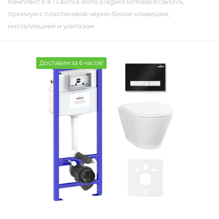
Комплект 6 в 1 Lavinia Boho Elegant Rimless 87561074,
премиум с пластиковой черно-белой клавишей,
инсталляцией и унитазом
Доставим за 6 часов!