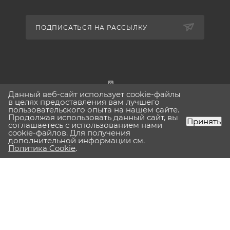
ПОДПИСАТЬСЯ НА РАССЫЛКУ
Данный веб-сайт использует cookie-файлы
г. Москва
в целях предоставления вам лучшего
пользовательского опыта на нашем сайте.
Продолжая использовать данный сайт, вы
Принять
соглашаетесь с использованием нами
cookie-файлов. Для получения
дополнительной информации см.
2026 © Lavinia-boho.ru Вся представленная на сайте
Политика Cookie
.
информация, касающаяся технических характеристик,
наличия на складе, стоимости товаров, носит
информационный характер и ни при каких условиях не
является публичной офертой, определяемой положениями
Статьи 437(2) Гражданского кодекса РФ.