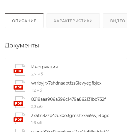
ОПИСАНИЕ
ХАРАКТЕРИСТИКИ
ВИДЕО
(4
Документы
Инструкция
2,7 мб
wrrbyjrx7ahdnaaptfzs6iavyegfbjcx
1,2 мб
8218aaa906a396c1479a862131bb752f
5,3 мб
3x5tn82zp4zux0o3gmshxxaa9wji9bgc
1,6 мб
scaop875xf2ow4wwz2zz4tq9lkiddgb7