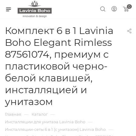
0
Комплект 6 в 1 Lavinia
Boho Elegant Rimless
87561074, премиум с
пластиковой черно-
белой клавишей,
инсталляцией и
унитазом
—
—
Главная
Каталог
—
Инсталляции для унитаза Lavinia Boho
—
Инсталляции-сеты 6 в 1 (с унитазом) Lavinia Boho