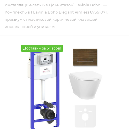
—
Инсталляции-сеты 6 в 1 (с унитазом) Lavinia Boho
Комплект 6 в 1 Lavinia Boho Elegant Rimless 87561071,
премиум с пластиковой коричневой клавишей,
инсталляцией и унитазом
Доставим за 6 часов!