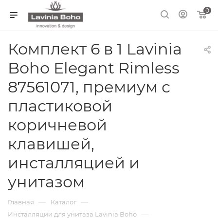
0
Комплект 6 в 1 Lavinia
Boho Elegant Rimless
87561071, премиум с
пластиковой
коричневой
клавишей,
инсталляцией и
унитазом
—
—
Главная
Каталог
—
Инсталляции для унитаза Lavinia Boho