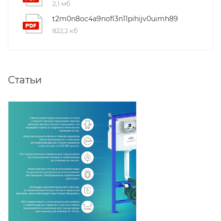
2,1 мб
t2m0n8oc4a9nofl3n11pihijv0uimh89
822,2 кб
Статьи