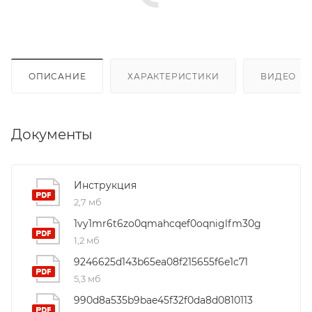
ОПИСАНИЕ
ХАРАКТЕРИСТИКИ
ВИДЕО
(4
Документы
Инструкция
2,7 мб
1vy1mr6t6zo0qmahcqef0oqniglfm30g
1,2 мб
9246625d143b65ea08f215655f6e1c71
5,3 мб
990d8a535b9bae45f32f0da8d0810113