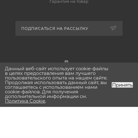
Гарантия на товар
ПОДПИСАТЬСЯ НА РАССЫЛКУ
Данный веб-сайт использует cookie-файлы
г. Москва
в целях предоставления вам лучшего
пользовательского опыта на нашем сайте.
Продолжая использовать данный сайт, вы
Принять
соглашаетесь с использованием нами
cookie-файлов. Для получения
дополнительной информации см.
2026 © Lavinia-boho.ru Вся представленная на сайте
Политика Cookie
.
информация, касающаяся технических характеристик,
наличия на складе, стоимости товаров, носит
информационный характер и ни при каких условиях не
является публичной офертой, определяемой положениями
Статьи 437(2) Гражданского кодекса РФ.