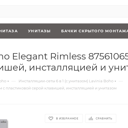
НИТАЗА
УНИТАЗЫ
БАЧКИ СКРЫТОГО МОНТАЖ
oho Elegant Rimless 8756106
ишей, инсталляцией и уни
—
—
oho
Инсталляции-сеты 6 в 1 (с унитазом) Lavinia Boho
иум с пластиковой серой клавишей, инсталляцией и унитазом
В ИЗБРАННОЕ
СРАВНИТЬ