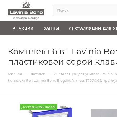
АКЦИИ
ВАННЫ
ИНСТАЛЛЯЦИИ ДЛЯ У
Комплект 6 в 1 Lavinia B
пластиковой серой клав
—
—
Главная
Каталог
Инсталляции для унитаза Lavinia B
Комплект 6 в 1 Lavinia Boho Elegant Rimless 87561065, прем
Доставим за 6 часов!