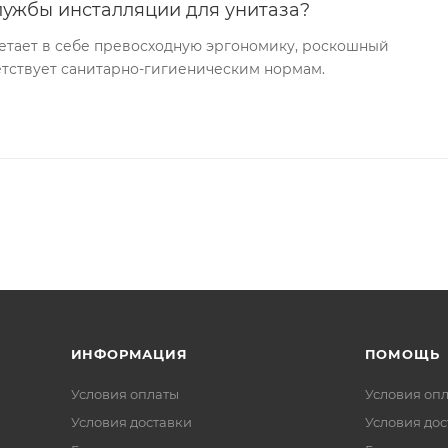
лужбы инсталляции для унитаза?
етает в себе превосходную эргономику, роскошный
ветствует санитарно-гигиеническим нормам.
ИНФОРМАЦИЯ
ПОМОЩЬ
Условия оплаты
Условия оп
Условия доставки
Условия дос