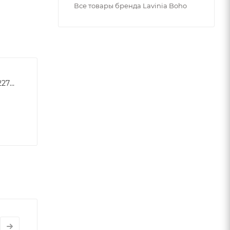
Все товары бренда Lavinia Boho
6344ac9194f0d3a851d30227b9ddda42