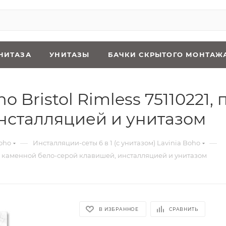
НИТАЗА
УНИТАЗЫ
БАЧКИ СКРЫТОГО МОНТАЖ
oho Bristol Rimless 7511022
нсталляцией и унитазом
—
—
oho
Инсталляции-сеты 6 в 1 (с унитазом) Lavinia Boho
ум с каменной бело-серой клавишей, инсталляцией и унитазом
В ИЗБРАННОЕ
СРАВНИТЬ