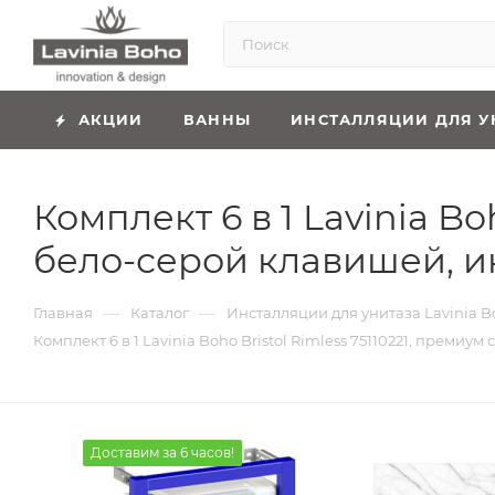
АКЦИИ
ВАННЫ
ИНСТАЛЛЯЦИИ ДЛЯ У
Комплект 6 в 1 Lavinia B
бело-серой клавишей, и
—
—
Главная
Каталог
Инсталляции для унитаза Lavinia B
Комплект 6 в 1 Lavinia Boho Bristol Rimless 75110221, преми
Доставим за 6 часов!