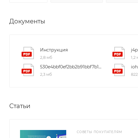
Документы
Инструкция
2,8 мб
1,2
530e4bbf0ef2bb2b91bbf7b144528fd2
2,3 мб
822
Статьи
СОВЕТЫ ПОКУПАТЕЛЯМ