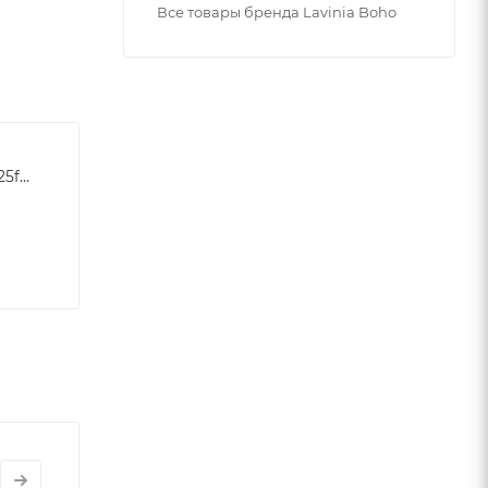
Все товары бренда Lavinia Boho
f0af22b0e30c83d14dfc5525ff48dba4