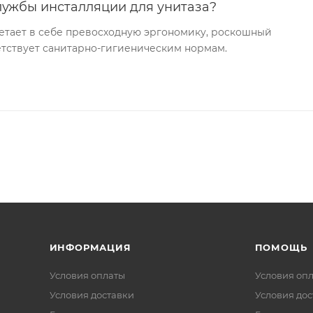
лужбы инсталляции для унитаза?
етает в себе превосходную эргономику, роскошный
ветствует санитарно-гигиеническим нормам.
ИНФОРМАЦИЯ
ПОМОЩЬ
Условия оплаты
Условия оп
Условия доставки
Условия дос