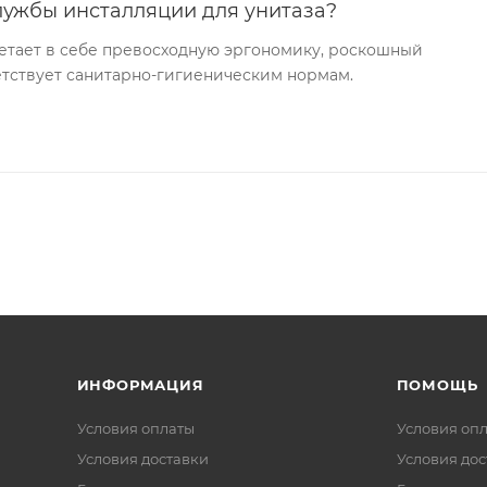
лужбы инсталляции для унитаза?
етает в себе превосходную эргономику, роскошный
ветствует санитарно-гигиеническим нормам.
ИНФОРМАЦИЯ
ПОМОЩЬ
Условия оплаты
Условия оп
Условия доставки
Условия дос