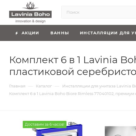
АКЦИИ
ВАННЫ
ИНСТАЛЛЯЦИИ ДЛЯ У
Комплект 6 в 1 Lavinia B
пластиковой серебристо
—
—
Главная
Каталог
Инсталляции для унитаза Lavinia B
Комплект 6 в 1 Lavinia Boho Biore Rimless 77040102, преми
Доставим за 6 часов!