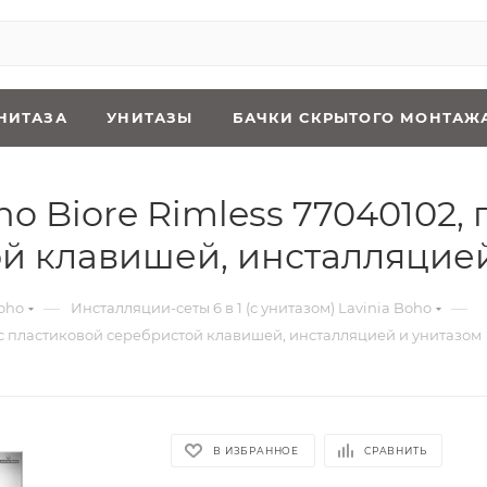
НИТАЗА
УНИТАЗЫ
БАЧКИ СКРЫТОГО МОНТАЖ
oho Biore Rimless 77040102,
й клавишей, инсталляцией
—
—
oho
Инсталляции-сеты 6 в 1 (с унитазом) Lavinia Boho
ум с пластиковой серебристой клавишей, инсталляцией и унитазом
В ИЗБРАННОЕ
СРАВНИТЬ