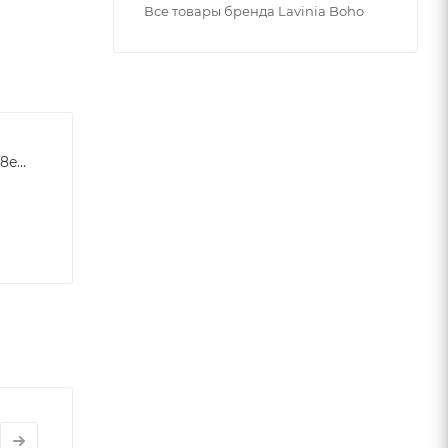
Все товары бренда Lavinia Boho
d8da70c66bf247550708a8ebc9201c1f