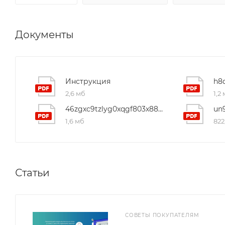
Документы
Инструкция
2,6 мб
1,2
46zgxc9tzlyg0xqgf803x88w3api1rhp
1,6 мб
822
Статьи
СОВЕТЫ ПОКУПАТЕЛЯМ