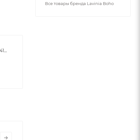
Все товары бренда Lavinia Boho
b112a68ab4f8336da0d213419ee09ca6