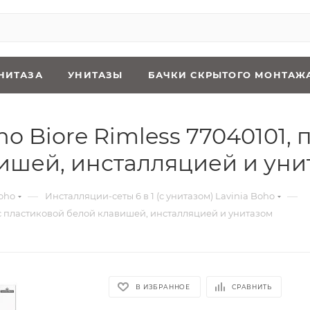
НИТАЗА
УНИТАЗЫ
БАЧКИ СКРЫТОГО МОНТАЖ
oho Biore Rimless 77040101,
ишей, инсталляцией и уни
—
—
oho
Инсталляции-сеты 6 в 1 (с унитазом) Lavinia Boho
м с пластиковой белой клавишей, инсталляцией и унитазом
В ИЗБРАННОЕ
СРАВНИТЬ