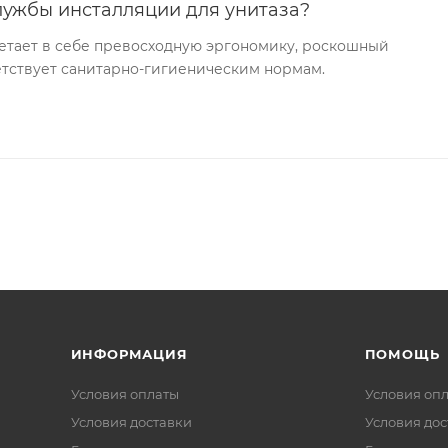
лужбы инсталляции для унитаза?
етает в себе превосходную эргономику, роскошный
ветствует санитарно-гигиеническим нормам.
ИНФОРМАЦИЯ
ПОМОЩЬ
Условия оплаты
Условия оп
Условия доставки
Условия дос