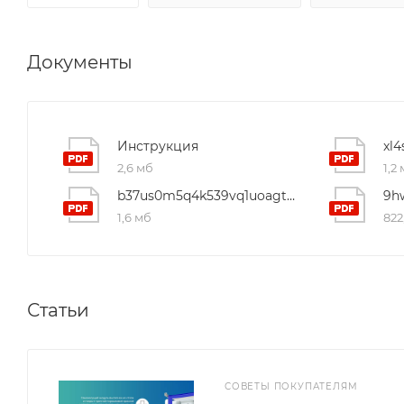
Документы
Инструкция
2,6 мб
1,2
b37us0m5q4k539vq1uoagt3mhenbs3tp
1,6 мб
822
Статьи
СОВЕТЫ ПОКУПАТЕЛЯМ