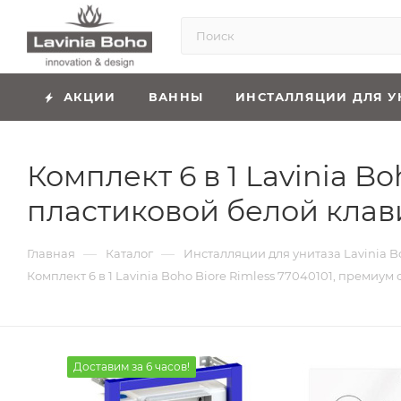
АКЦИИ
ВАННЫ
ИНСТАЛЛЯЦИИ ДЛЯ У
Комплект 6 в 1 Lavinia B
пластиковой белой клав
—
—
Главная
Каталог
Инсталляции для унитаза Lavinia B
Комплект 6 в 1 Lavinia Boho Biore Rimless 77040101, премиу
Доставим за 6 часов!