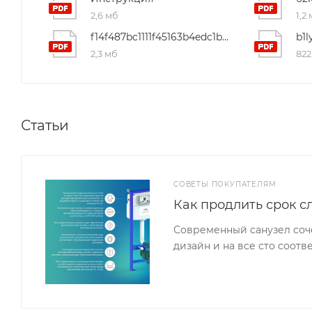
2,6 мб
1,2
f14f487bc1111f45163b4edc1b255344
2,3 мб
822
Статьи
СОВЕТЫ ПОКУПАТЕЛЯМ
Как продлить срок с
Современный санузел соч
дизайн и на все сто соот