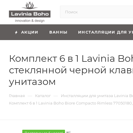
АКЦИИ
ВАННЫ
ИНСТАЛЛЯЦИИ ДЛЯ У
Комплект 6 в 1 Lavinia B
стеклянной черной кла
унитазом
—
—
Главная
Каталог
Инсталляции для унитаза Lavinia B
Комплект 6 в 1 Lavinia Boho Biore Compacto Rimless 77050