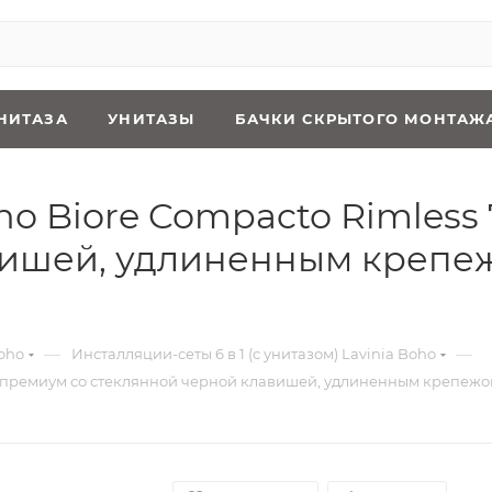
НИТАЗА
УНИТАЗЫ
БАЧКИ СКРЫТОГО МОНТАЖ
oho Biore Compacto Rimles
вишей, удлиненным крепеж
—
—
oho
Инсталляции-сеты 6 в 1 (с унитазом) Lavinia Boho
180,премиум со стеклянной черной клавишей, удлиненным крепежо