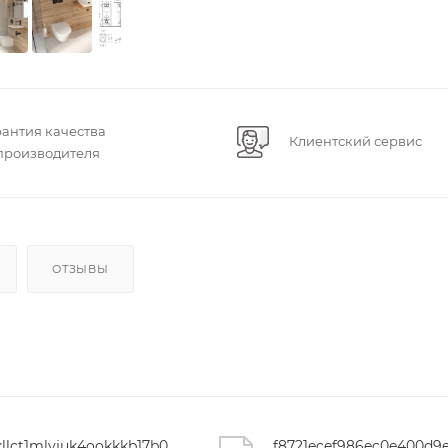
рантия качества
Клиентский сервис
 производителя
ОТЗЫВЫ
62kllct1mlyjuk4ookkkb17b0pgiajc6