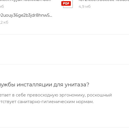
 мб
4,9 мб
b1ly2uouy36ge2b3jdr8hnw5djpu6la3
,2 кб
лужбы инсталляции для унитаза?
етает в себе превосходную эргономику, роскошный
ветствует санитарно-гигиеническим нормам.