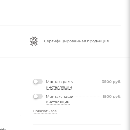
Сертифицированная продукция
Монтаж рамы
3500
руб.
инсталляции
Монтаж чаши
1500
руб.
инсталяции
Показать все
f8721ecef986ec0e400d9e66e3df7a25