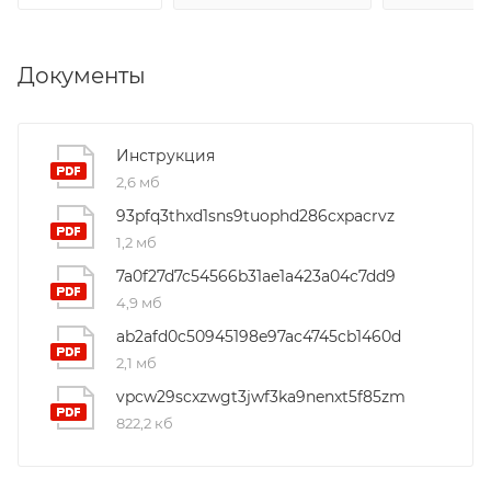
Документы
Инструкция
2,6 мб
93pfq3thxd1sns9tuophd286cxpacrvz
1,2 мб
7a0f27d7c54566b31ae1a423a04c7dd9
4,9 мб
ab2afd0c50945198e97ac4745cb1460d
2,1 мб
vpcw29scxzwgt3jwf3ka9nenxt5f85zm
822,2 кб