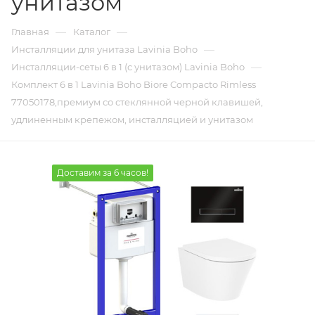
унитазом
—
—
Главная
Каталог
—
Инсталляции для унитаза Lavinia Boho
—
Инсталляции-сеты 6 в 1 (с унитазом) Lavinia Boho
Комплект 6 в 1 Lavinia Boho Biore Compacto Rimless
77050178,премиум со стеклянной черной клавишей,
удлиненным крепежом, инсталляцией и унитазом
Доставим за 6 часов!