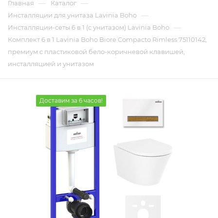
—
—
Главная
Каталог
—
Инсталляции для унитаза Lavinia Boho
—
Инсталляции-сеты 6 в 1 (с унитазом) Lavinia Boho
Комплект 6 в 1 Lavinia Boho Biore Compacto Rimless 75110142,
премиум с пластиковой бело-коричневой клавишей,
инсталляцией и унитазом
Доставим за 6 часов!