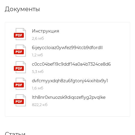
Документы
Инструкция
2,6 мб
6ijeyccloiaz0ywfez994tcb9dfordll
1,2 мб
c0cc04bef19c9ddf14a0a4b7324ce8d6
5,3 мб
dvfcmyyxdqh8zu6fgtonj44ixihbx9y1
1,6 мб
lth8nr0xnuozsk9diqozeflyg2pvqlke
822,2 кб
Статьи