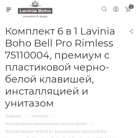
0
Комплект 6 в 1 Lavinia
Boho Bell Pro Rimless
75110004, премиум с
пластиковой черно-
белой клавишей,
инсталляцией и
унитазом
—
—
Главная
Каталог
—
Инсталляции для унитаза Lavinia Boho
—
Инсталляции-сеты 6 в 1 (с унитазом) Lavinia Boho