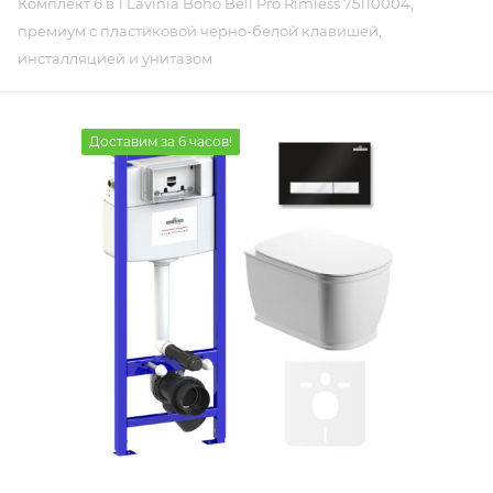
Комплект 6 в 1 Lavinia Boho Bell Pro Rimless 75110004,
премиум с пластиковой черно-белой клавишей,
инсталляцией и унитазом
Доставим за 6 часов!