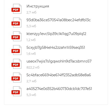
Инструкция
2,7 мб
93d0ba36ce570541a08bec24efdfb13c
5,3 мб
ktenzyy1evc5lp39clkl1qg7u09plq12
1,2 мб
5cxyjb7g584el4s2zzahrlli59seq351
1,6 мб
useox7wjis7s1gqwohln9d7acsbmro57
822,2 кб
5c4bface6694be614ff2352adb58e8a6
2,7 мб
a405274e0d352b460730dcb1dc707e51
5,3 мб