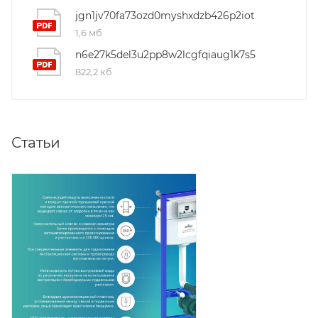
jgn1jv70fa73ozd0myshxdzb426p2iot
1,6 мб
n6e27k5del3u2pp8w2lcgfqiaug1k7s5
822,2 кб
Статьи