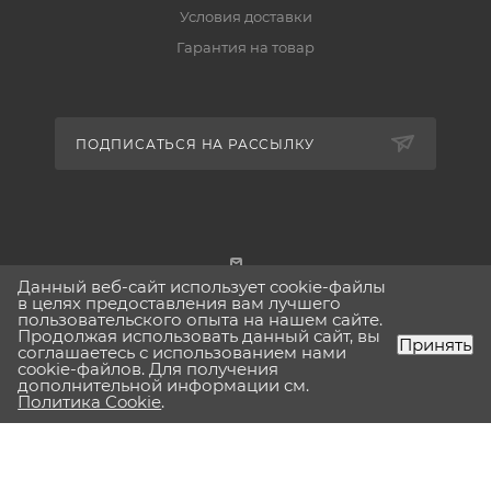
Условия доставки
Гарантия на товар
ПОДПИСАТЬСЯ НА РАССЫЛКУ
Данный веб-сайт использует cookie-файлы
г. Москва
в целях предоставления вам лучшего
пользовательского опыта на нашем сайте.
Продолжая использовать данный сайт, вы
Принять
соглашаетесь с использованием нами
cookie-файлов. Для получения
дополнительной информации см.
2026 © Lavinia-boho.ru Вся представленная на сайте
Политика Cookie
.
информация, касающаяся технических характеристик,
наличия на складе, стоимости товаров, носит
информационный характер и ни при каких условиях не
является публичной офертой, определяемой положениями