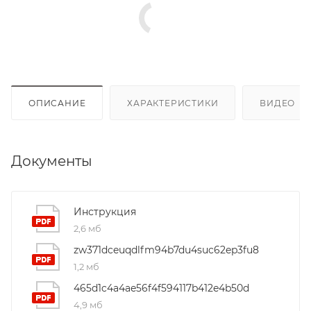
ОПИСАНИЕ
ХАРАКТЕРИСТИКИ
ВИДЕО
(4
Документы
Инструкция
2,6 мб
zw371dceuqdlfm94b7du4suc62ep3fu8
1,2 мб
465d1c4a4ae56f4f594117b412e4b50d
4,9 мб