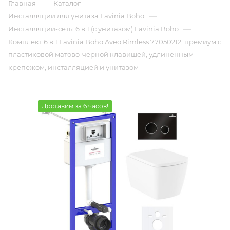
—
—
Главная
Каталог
—
Инсталляции для унитаза Lavinia Boho
—
Инсталляции-сеты 6 в 1 (с унитазом) Lavinia Boho
Комплект 6 в 1 Lavinia Boho Aveo Rimless 77050212, премиум с
пластиковой матово-черной клавишей, удлиненным
крепежом, инсталляцией и унитазом
Доставим за 6 часов!