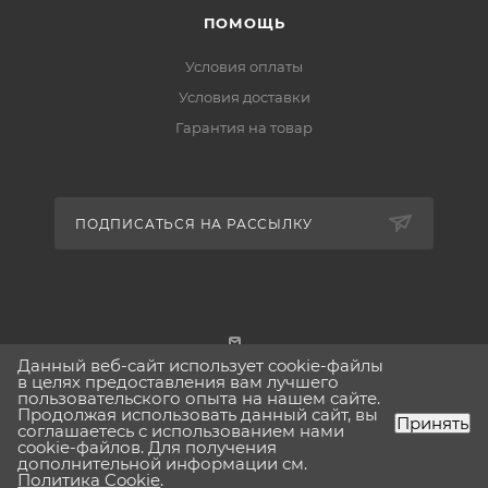
ПОМОЩЬ
Условия оплаты
Условия доставки
Гарантия на товар
ПОДПИСАТЬСЯ НА РАССЫЛКУ
Данный веб-сайт использует cookie-файлы
г. Москва
в целях предоставления вам лучшего
пользовательского опыта на нашем сайте.
Продолжая использовать данный сайт, вы
Принять
соглашаетесь с использованием нами
cookie-файлов. Для получения
дополнительной информации см.
2026 © Lavinia-boho.ru Вся представленная на сайте
Политика Cookie
.