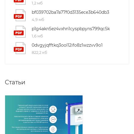
1,2 мб
bf039702ba7a77f0d3135ece3b640db3
4,9 мб
p1g4akn5ez4vxhn1cyspbpyns799qc5k
1,6 мб
0dvgyjqfftkq3ool12ifo8z1wzzvv9o1
822,2 кб
Статьи