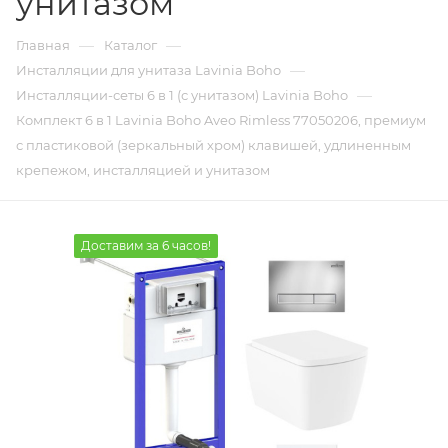
унитазом
—
—
Главная
Каталог
—
Инсталляции для унитаза Lavinia Boho
—
Инсталляции-сеты 6 в 1 (с унитазом) Lavinia Boho
Комплект 6 в 1 Lavinia Boho Aveo Rimless 77050206, премиум
с пластиковой (зеркальный хром) клавишей, удлиненным
крепежом, инсталляцией и унитазом
Доставим за 6 часов!