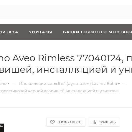
НИТАЗА
УНИТАЗЫ
БАЧКИ СКРЫТОГО МОНТАЖ
oho Aveo Rimless 77040124,
вишей, инсталляцией и у
—
—
oho
Инсталляции-сеты 6 в 1 (с унитазом) Lavinia Boho
м с пластиковой черной клавишей, инсталляцией и унитазом
В ИЗБРАННОЕ
СРАВНИТЬ