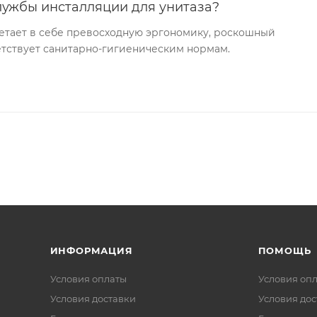
лужбы инсталляции для унитаза?
етает в себе превосходную эргономику, роскошный
ветствует санитарно-гигиеническим нормам.
ИНФОРМАЦИЯ
ПОМОЩЬ
Условия оплаты
Условия оп
Условия доставки
Условия дос