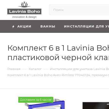
АКЦИИ
ВАННЫ
ИНСТАЛЛЯЦИИ ДЛЯ У
Комплект 6 в 1 Lavinia B
пластиковой черной кла
—
—
Главная
Каталог
Инсталляции для унитаза Lavinia B
Комплект 6 в 1 Lavinia Boho Aveo Rimless 77040124, премиу
Доставим за 6 часов!