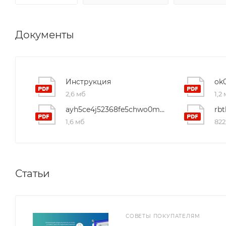
Документы
Инструкция
2,6 мб
1,2
ayh5ce4j52368fe5chwo0mhc6mueotb3
1,6 мб
822
Статьи
СОВЕТЫ ПОКУПАТЕЛЯМ