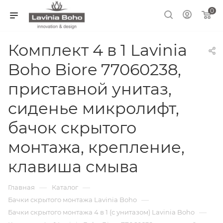
0
Комплект 4 в 1 Lavinia
Boho Biore 77060238,
приставной унитаз,
сиденье микролифт,
бачок скрытого
монтажа, крепление,
клавиша смыва
—
—
Главная
Каталог
—
Бачки скрытого монтажа Lavinia Boho
—
Бачки скрытого монтажа 4 в 1 (с унитазом) Lavinia Boho