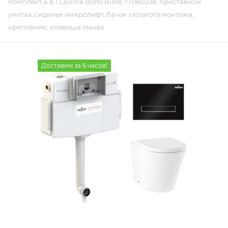
Комплект 4 в 1 Lavinia Boho Biore 77060238, приставной
унитаз, сиденье микролифт, бачок скрытого монтажа,
крепление, клавиша смыва
Доставим за 6 часов!