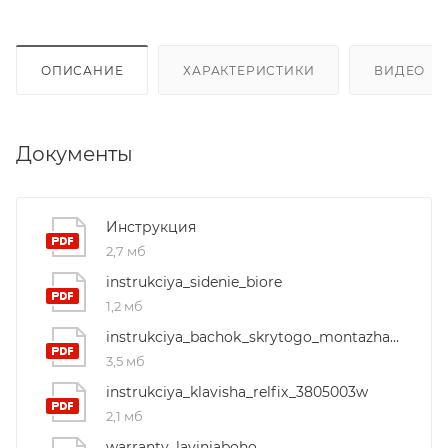
ОПИСАНИЕ
ХАРАКТЕРИСТИКИ
ВИДЕО
(2
Документы
Инструкция
2,7 мб
instrukciya_sidenie_biore
1,2 мб
instrukciya_bachok_skrytogo_montazha_relfix_38020010
3,5 мб
instrukciya_klavisha_relfix_3805003w
2,1 мб
warranty_laviniaboho