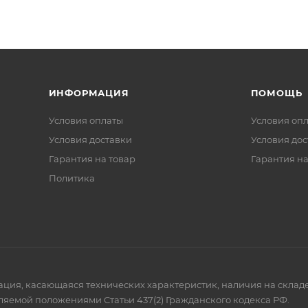
ИНФОРМАЦИЯ
ПОМОЩЬ
Условия оплаты
Условия оп
Условия доставки
Условия дос
Гарантия на товар
Гарантия на
Политика
мация, касающаяся технических характеристик, наличия на склад
ляемой положениями Статьи 437(2) Гражданского кодекса РФ.