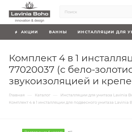
АКЦИИ
ВАННЫ
ИНСТАЛЛЯЦИИ ДЛЯ У
Комплект 4 в 1 инсталляц
77020037 (с бело-золот
звукоизоляцией и креп
—
—
Главная
Каталог
Инсталляции для унитаза Lavinia B
Комплект 4 в 1 инсталляции для подвесного унитаза Lavinia