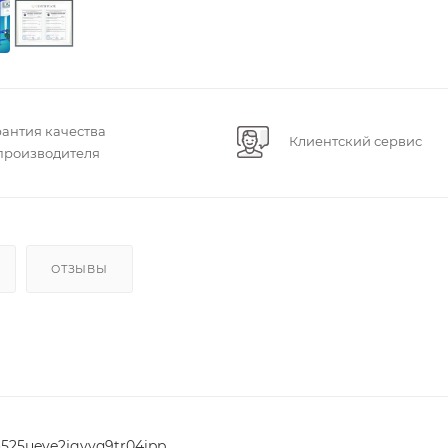
рантия качества
Клиентский сервис
 производителя
ОТЗЫВЫ
mo525ueve2jgyyq9tr04ipp83c7z9eiv