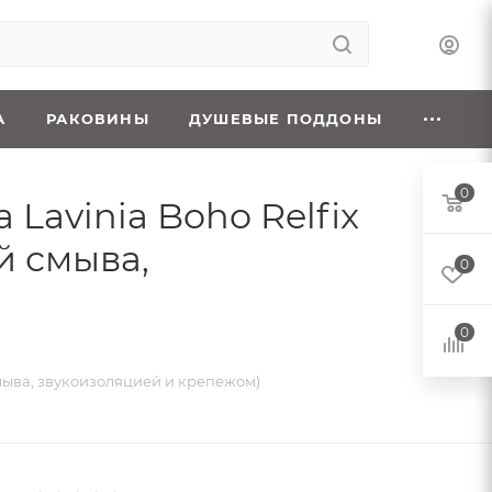
А
РАКОВИНЫ
ДУШЕВЫЕ ПОДДОНЫ
0
Lavinia Boho Relfix
й смыва,
0
0
смыва, звукоизоляцией и крепежом)