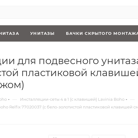
НИТАЗА
УНИТАЗЫ
БАЧКИ СКРЫТОГО МОНТАЖ
ии для подвесного унитаза 
истой пластиковой клавише
ежом)
—
—
oho
Инсталляции-сеты 4 в 1 (с клавишей) Lavinia Boho
 Boho Relfix 77020037 (с бело-золотистой пластиковой клавишей 