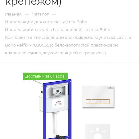
крепежом)
—
—
Главная
Каталог
—
Инсталляции для унитаза Lavinia Boho
—
Инсталляции-сеты 4 в 1 (с клавишей) Lavinia Boho
Комплект 4 в 1 инсталляции для подвесного унитаза Lavinia
Boho Relfix 77020035 (с бело-золотистой пластиковой
клавишей смыва, звукоизоляцией и крепежом)
Доставим за 6 часов!