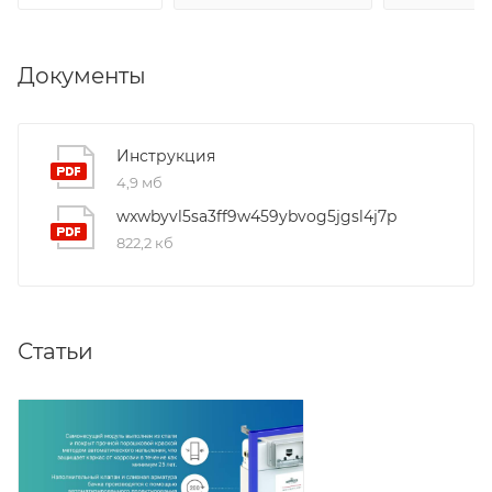
Документы
Инструкция
4,9 мб
wxwbyvl5sa3ff9w459ybvog5jgsl4j7p
822,2 кб
Статьи