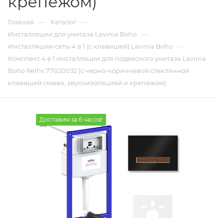
крепежом)
—
—
Главная
Каталог
—
Инсталляции для унитаза Lavinia Boho
—
Инсталляции-сеты 4 в 1 (с клавишей) Lavinia Boho
Комплект 4 в 1 инсталляции для подвесного унитаза Lavinia
Boho Relfix 77020032 (с черно-коричневой стеклянной
клавишей смыва, звукоизоляцией и крепежом)
Доставим за 6 часов!