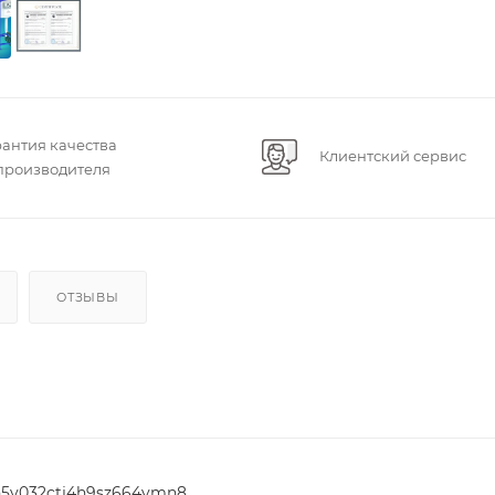
рантия качества
Клиентский сервис
 производителя
ОТЗЫВЫ
sen5v032ctj4h9sz664vmn8pb48avn8p