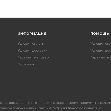
ИНФОРМАЦИЯ
ПОМОЩЬ
Условия оплаты
Условия оп
Условия доставки
Условия дос
Гарантия на товар
Гарантия на
Политика
мация, касающаяся технических характеристик, наличия на склад
ляемой положениями Статьи 437(2) Гражданского кодекса РФ.