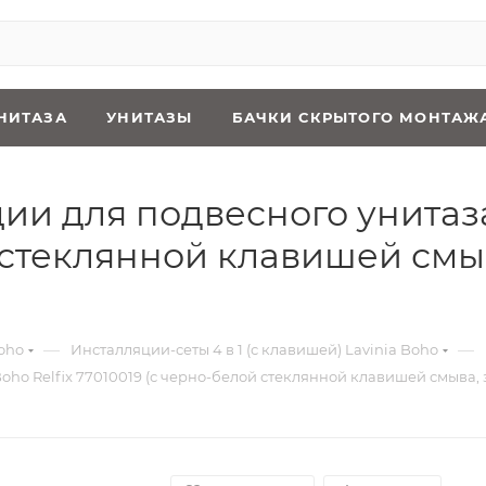
НИТАЗА
УНИТАЗЫ
БАЧКИ СКРЫТОГО МОНТАЖ
ии для подвесного унитаза 
й стеклянной клавишей смы
—
—
oho
Инсталляции-сеты 4 в 1 (с клавишей) Lavinia Boho
 Boho Relfix 77010019 (с черно-белой стеклянной клавишей смыва