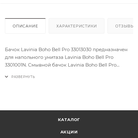
ОПИСАНИЕ
ХАРАКТЕРИСТИКИ
ОТЗЫВЫ
Бачок Lavinia Boho Bell Pro 33013030 предназначен
для напольного унитаза Lavinia Boho Bell Pro
3301001N. Смывной бачок Lavinia Boho Bell Pro
33013030 устанавливается в паре с напольными
унитазами этой же коллекции.
Минималистичный дизайн идеально впишется в
интерьер современной ванной комнаты. Бачок
выполнен из прочного и гладкого фарфора для
многолетней службы и экономии времени и сил на
КАТАЛОГ
поддержание чистоты.
АКЦИИ