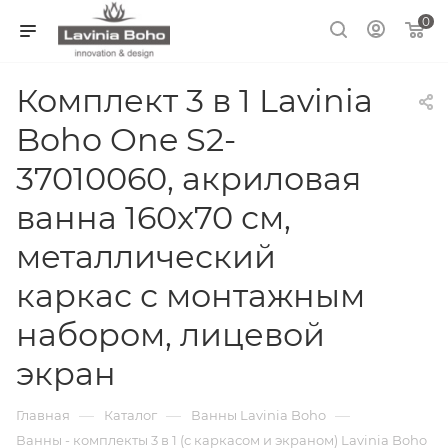
0
Комплект 3 в 1 Lavinia
Boho One S2-
37010060, акриловая
ванна 160x70 см,
металлический
каркас с монтажным
набором, лицевой
экран
—
—
—
Главная
Каталог
Ванны Lavinia Boho
Ванны - комплекты 3 в 1 (с каркасом и экраном) Lavinia Boho