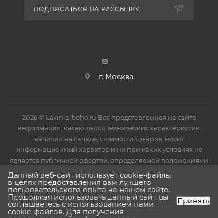
повреждения в процессе монтажа изделия. После
ПОДПИСАТЬСЯ НА РАССЫЛКУ
установки защитное покрытие необходимо снять.
г. Москва
2026 © Lavinia-boho.ru Вся представленная на сайте
информация, касающаяся технических характеристик,
наличия на складе, стоимости товаров, носит
информационный характер и ни при каких условиях не
является публичной офертой, определяемой положениями
Статьи 437(2) Гражданского кодекса РФ.
Данный веб-сайт использует cookie-файлы
в целях предоставления вам лучшего
пользовательского опыта на нашем сайте.
Продолжая использовать данный сайт, вы
Принять
соглашаетесь с использованием нами
cookie-файлов. Для получения