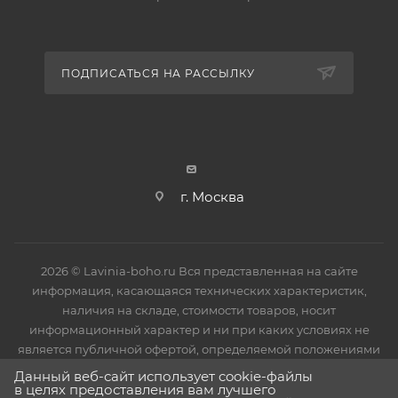
потребителя. Все ванны имеют защитное покрытие
в виде пленки, исключающее механические
повреждения в процессе монтажа изделия. После
ПОДПИСАТЬСЯ НА РАССЫЛКУ
установки защитное покрытие необходимо снять.
г. Москва
2026 © Lavinia-boho.ru Вся представленная на сайте
информация, касающаяся технических характеристик,
наличия на складе, стоимости товаров, носит
информационный характер и ни при каких условиях не
является публичной офертой, определяемой положениями
Статьи 437(2) Гражданского кодекса РФ.
Данный веб-сайт использует cookie-файлы
в целях предоставления вам лучшего