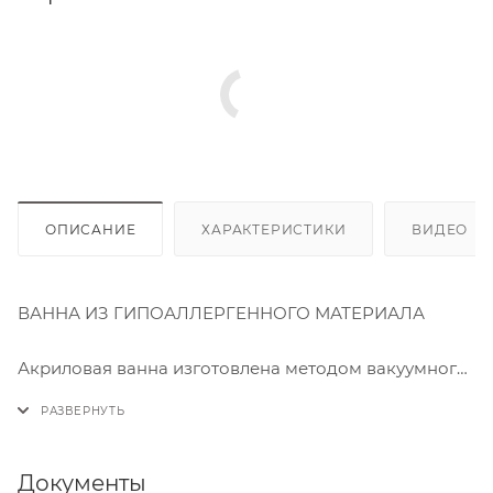
ОПИСАНИЕ
ХАРАКТЕРИСТИКИ
ВИДЕО
(2
ВАННА ИЗ ГИПОАЛЛЕРГЕННОГО МАТЕРИАЛА
⠀
Акриловая ванна изготовлена методом вакуумного
формования из экологически чистого материала
100% акрилового листа ПММА. Технология
производства обеспечивает изделию особую
прочность и долговечность. Приятная на ощупь,
Документы