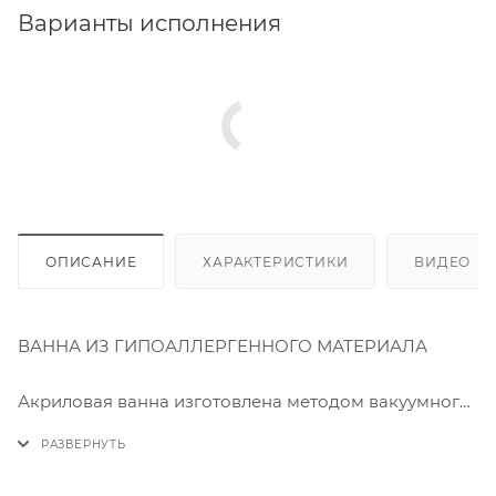
Варианты исполнения
ОПИСАНИЕ
ХАРАКТЕРИСТИКИ
ВИДЕО
(2
ВАННА ИЗ ГИПОАЛЛЕРГЕННОГО МАТЕРИАЛА
⠀
Акриловая ванна изготовлена методом вакуумного
формования из экологически чистого материала
100% акрилового листа ПММА. Технология
производства обеспечивает изделию особую