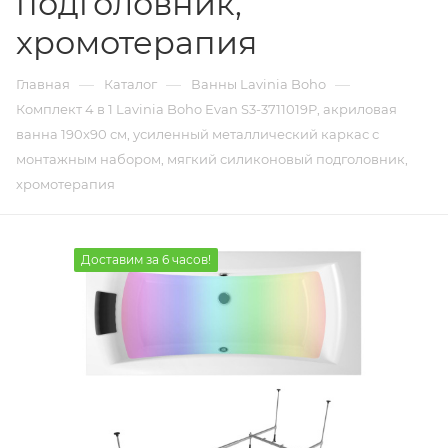
подголовник,
хромотерапия
—
—
—
Главная
Каталог
Ванны Lavinia Boho
Комплект 4 в 1 Lavinia Boho Evan S3-3711019P, акриловая
ванна 190x90 см, усиленный металлический каркас с
монтажным набором, мягкий силиконовый подголовник,
хромотерапия
Доставим за 6 часов!