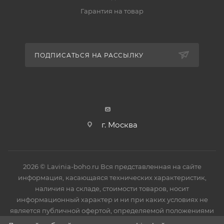
продукции в процессе транспортировки до
Гарантия на товар
потребителя. Все ванны имеют защитное покрытие
в виде пленки, исключающее механические
повреждения в процессе монтажа изделия. После
ПОДПИСАТЬСЯ НА РАССЫЛКУ
установки защитное покрытие необходимо снять.
г. Москва
2026 © Lavinia-boho.ru Вся представленная на сайте
информация, касающаяся технических характеристик,
наличия на складе, стоимости товаров, носит
информационный характер и ни при каких условиях не
является публичной офертой, определяемой положениями
Статьи 437(2) Гражданского кодекса РФ.