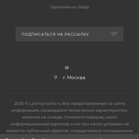
продукции в процессе транспортировки до
Гарантия на товар
потребителя. Все ванны имеют защитное покрытие
в виде пленки, исключающее механические
повреждения в процессе монтажа изделия. После
ПОДПИСАТЬСЯ НА РАССЫЛКУ
установки защитное покрытие необходимо снять.
г. Москва
2026 © Lavinia-boho.ru Вся представленная на сайте
информация, касающаяся технических характеристик,
наличия на складе, стоимости товаров, носит
информационный характер и ни при каких условиях не
является публичной офертой, определяемой положениями
Статьи 437(2) Гражданского кодекса РФ.