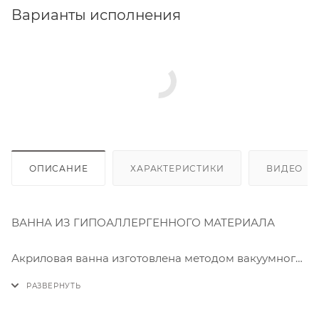
Варианты исполнения
ОПИСАНИЕ
ХАРАКТЕРИСТИКИ
ВИДЕО
(2
ВАННА ИЗ ГИПОАЛЛЕРГЕННОГО МАТЕРИАЛА
⠀
Акриловая ванна изготовлена методом вакуумного
формования из экологически чистого материала
100% акрилового листа ПММА. Технология
производства обеспечивает изделию особую