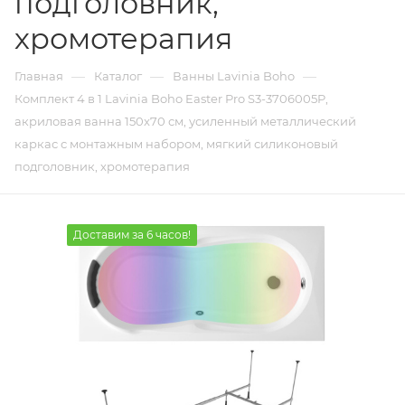
подголовник,
хромотерапия
—
—
—
Главная
Каталог
Ванны Lavinia Boho
Комплект 4 в 1 Lavinia Boho Easter Pro S3-3706005P,
акриловая ванна 150x70 см, усиленный металлический
каркас с монтажным набором, мягкий силиконовый
подголовник, хромотерапия
Доставим за 6 часов!