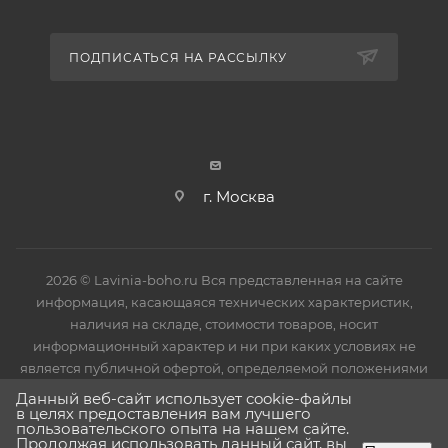
фиксацией от случайного смещения и повреждения
продукции в процессе транспортировки до
ПОДПИСАТЬСЯ НА РАССЫЛКУ
потребителя. Все ванны имеют защитное покрытие
в виде пленки, исключающее механические
повреждения в процессе монтажа изделия. После
установки защитное покрытие необходимо снять.
г. Москва
2026 © Lavinia-boho.ru Вся представленная на сайте
информация, касающаяся технических характеристик,
наличия на складе, стоимости товаров, носит
информационный характер и ни при каких условиях не
является публичной офертой, определяемой положениями
Статьи 437(2) Гражданского кодекса РФ.
Данный веб-сайт использует cookie-файлы
в целях предоставления вам лучшего
пользовательского опыта на нашем сайте.
Продолжая использовать данный сайт, вы