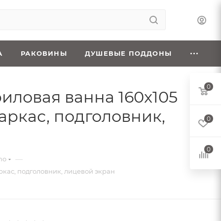
А
РАКОВИНЫ
ДУШЕВЫЕ ПОДДОНЫ
0
криловая ванна 160x105
аркас, подголовник,
0
0
—
ho
аркас, подголовник, лицевой экран