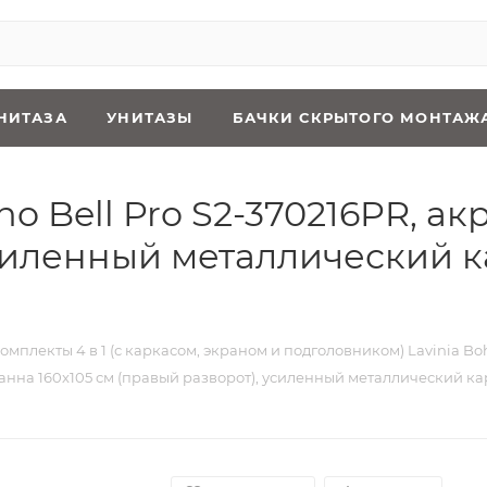
НИТАЗА
УНИТАЗЫ
БАЧКИ СКРЫТОГО МОНТАЖ
oho Bell Pro S2-370216PR, а
усиленный металлический к
омплекты 4 в 1 (с каркасом, экраном и подголовником) Lavinia Bo
я ванна 160x105 см (правый разворот), усиленный металлический к