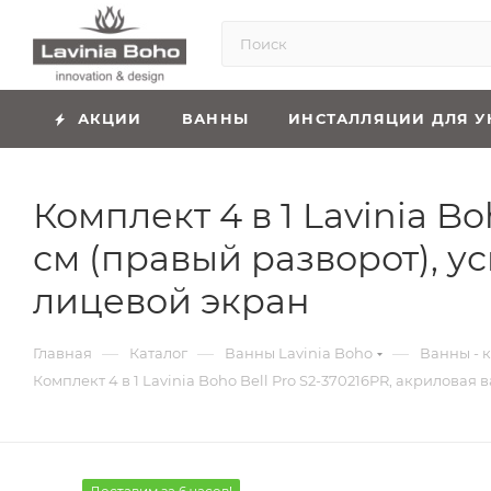
АКЦИИ
ВАННЫ
ИНСТАЛЛЯЦИИ ДЛЯ У
Комплект 4 в 1 Lavinia B
см (правый разворот), 
лицевой экран
—
—
—
Главная
Каталог
Ванны Lavinia Boho
Ванны - к
Комплект 4 в 1 Lavinia Boho Bell Pro S2-370216PR, акрилова