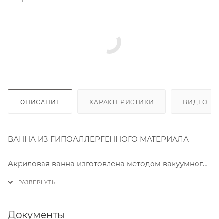
ОПИСАНИЕ
ХАРАКТЕРИСТИКИ
ВИДЕО
(2
ВАННА ИЗ ГИПОАЛЛЕРГЕННОГО МАТЕРИАЛА
⠀
Акриловая ванна изготовлена методом вакуумного
формования из экологически чистого материала
100% акрилового листа ПММА. Технология
производства обеспечивает изделию особую
прочность и долговечность. Приятная на ощупь,
Документы