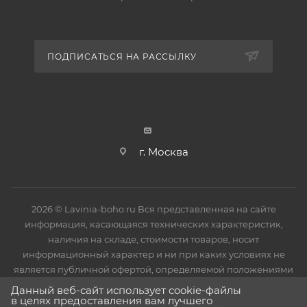
потребителя. Все ванны имеют защитное покрытие
в виде пленки, исключающее механические
повреждения в процессе монтажа изделия. После
ПОДПИСАТЬСЯ НА РАССЫЛКУ
установки защитное покрытие необходимо снять.
г. Москва
2026 © Lavinia-boho.ru Вся представленная на сайте
информация, касающаяся технических характеристик,
наличия на складе, стоимости товаров, носит
информационный характер и ни при каких условиях не
является публичной офертой, определяемой положениями
Статьи 437(2) Гражданского кодекса РФ.
Данный веб-сайт использует cookie-файлы
в целях предоставления вам лучшего