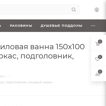
А
РАКОВИНЫ
ДУШЕВЫЕ ПОДДОНЫ
0
криловая ванна 150x100
ркас, подголовник,
0
0
—
ho
ркас, подголовник, лицевой экран