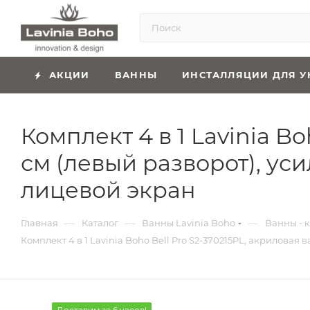
АКЦИИ
ВАННЫ
ИНСТАЛЛЯЦИИ ДЛЯ У
Комплект 4 в 1 Lavinia B
см (левый разворот), ус
лицевой экран
—
—
—
Главная
Каталог
Ванны Lavinia Boho
Ванны - к
Комплект 4 в 1 Lavinia Boho Bell Pro S2-370215PL, акрилова