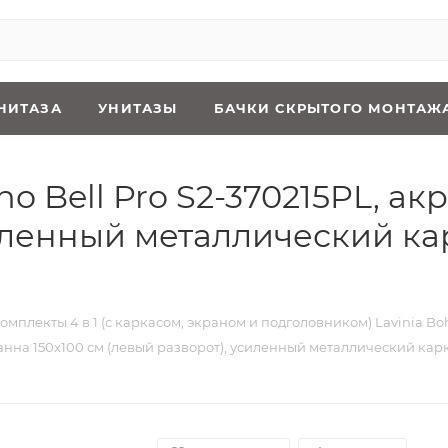
НИТАЗА
УНИТАЗЫ
БАЧКИ СКРЫТОГО МОНТАЖ
oho Bell Pro S2-370215PL, а
иленный металлический ка
омплекты 4 в 1 (с каркасом, экраном и подголовником) Lavinia Bo
я ванна 150x100 см (левый разворот), усиленный металлический ка