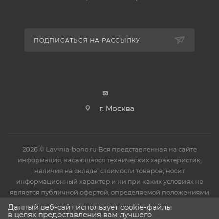
потребителя. Все ванны имеют защитное покрытие
в виде пленки, исключающее механические
повреждения в процессе монтажа изделия. После
ПОДПИСАТЬСЯ НА РАССЫЛКУ
установки защитное покрытие необходимо снять.
г. Москва
2026 © Lavinia-boho.ru Вся представленная на сайте
информация, касающаяся технических характеристик,
наличия на складе, стоимости товаров, носит
информационный характер и ни при каких условиях не
является публичной офертой, определяемой положениями
Статьи 437(2) Гражданского кодекса РФ.
Данный веб-сайт использует cookie-файлы
в целях предоставления вам лучшего