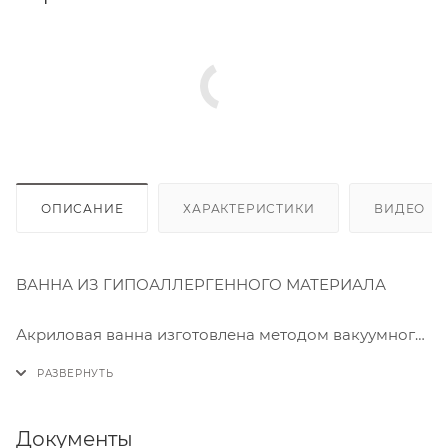
ОПИСАНИЕ
ХАРАКТЕРИСТИКИ
ВИДЕО
(2
ВАННА ИЗ ГИПОАЛЛЕРГЕННОГО МАТЕРИАЛА
⠀
Акриловая ванна изготовлена методом вакуумного
формования из экологически чистого материала
100% акрилового листа ПММА. Технология
производства обеспечивает изделию особую
прочность и долговечность. Приятная на ощупь,
Документы